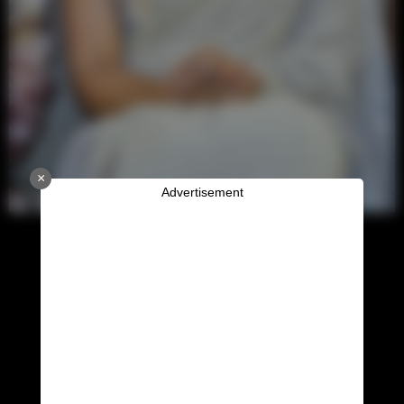
×
Advertisement