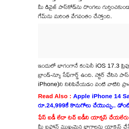
మీ డివైజ్ పాస్‌కోడ్‌ను దొంగలు గుర్తించకుండా
గేమ్‌ను మరింత వేగవంతం చేస్తోంది.
ఇందులో భాగంగానే కంపెనీ iOS 17.3 ప్రివ్యూన
బ్రాండ్-న్యూ సేఫ్‌గార్డ్ ఉంది. స్టోర్ చేసిన ప
iPhone)ని నిలిపివేయడం వంటి వాటిని ప్రొటెక
Read Also :
Apple iPhone 14 Sale :
రూ.24,999కే కొనుగోలు చేయొచ్చు.. డోంట్
ఫేస్ ఐడీ లేదా టచ్ ఐడీని యాక్సస్ చేయలేరు
మీ ఐఫోన్ ముఖ్యమైన భాగాలను యాక్సెస్ చే