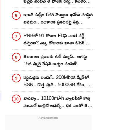
వచ్చిన వెంటనే ఆ పాలసీ రద్దు.. కేటీఆర్
మాస్ వార్నింగ్
ఇరాన్ సుప్రీం లీడర్ మొజ్తబా ఖమేనీ పరిస్థితి
విషమం.. అధికారిక ప్రకటనపై తీవ్ర
ఉత్కంఠ!
PNBలో 91 రోజుల FDపై ఎంత వడ్డీ
వస్తుంది? ఎన్ని రోజులకు ఖాతా ఓపెన్
చేయొచ్చు..
తెలంగాణ ప్రజలకు గుడ్ న్యూస్.. ఆగస్టు
15న స్మార్ట్ రేషన్ కార్డుల పంపిణీ!
కస్టమర్లకు పండగే.. 200Mbps స్పీడ్‌తో
BSNL కొత్త ప్లాన్.. 5000GB డేటా, 27
OTT బెనిఫిట్స్ కూడా!
వారెవ్వా.. 10100mAh బ్యాటరీతో కొత్త
హువావే టాబ్లెట్ అదుర్స్.. ధర ఎంతో తెలిస్తే
వెంటనే కొనేస్తారు!