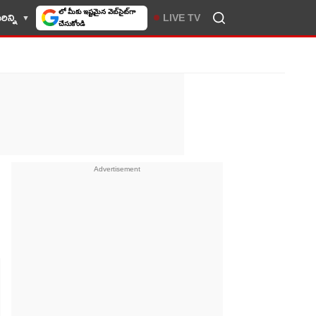
ిన్ని
LIVE TV
10TV సెలెక్ట్ చేసుకోండి