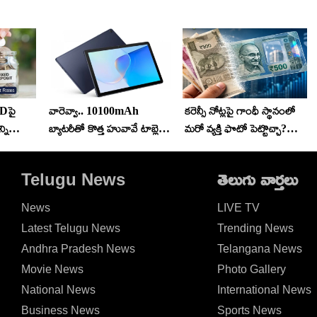
Dపై
వారెవ్వా.. 10100mAh
కరెన్సీ నోట్లపై గాంధీ స్థానంలో
్ని
బ్యాటరీతో కొత్త హువావే టాబ్లెట్
మరో వ్యక్తి ఫొటో పెట్టొచ్చా?
అదుర్స్.. ధర ఎంతో తెలిస్తే
ప్లాస్టిక్ నోట్లపై అసలు రూల్ ఇదే!
వెంటనే కొనేస్తారు!
Telugu News
తెలుగు వార్తలు
News
LIVE TV
Latest Telugu News
Trending News
Andhra Pradesh News
Telangana News
Movie News
Photo Gallery
National News
International News
Business News
Sports News