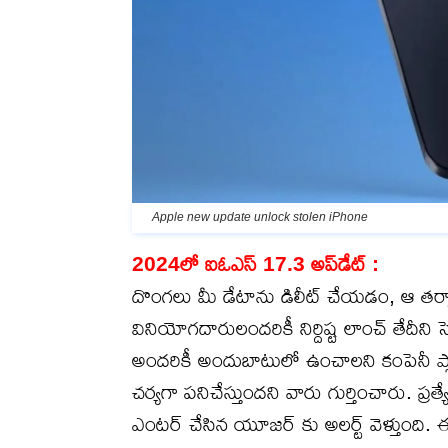
Apple new update unlock stolen iPhone
2024లో ఐఓఎస్ 17.3 అప్‌డేట్ :
దొంగలు మీ డేటాను డిలీట్ చేయడం, ఆ తర్వాత
వినియోగదారులందరికీ నిర్దిష్ట లాంచ్ తేదీన
అందరికీ అందుబాటులో ఉంచాలని కంపెనీ ప్లాన్ 
చర్యగా పనిచేస్తుందని వారు గుర్తించారు. ప్ర
ఎంటర్ చేసిన యూజర్ కు అలర్ట్ వెళ్తుంది. ఈ