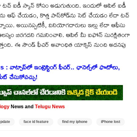
లేదా టచ్ ఐడీ స్కాన్ కోసం అడుగుతుంది. ఇందులో ఆపిల్ ఐడీ
ెక్షన్‌ను ఆఫ్ చేయడం, కొత్త పాస్‌కోడ్‌ను సెట్ చేయడం లేదా టచ్
న్నాయి. అయినప్పటికీ, వినియోగదారులు ఇల్లు లేదా ఆఫీసు
 ఆలస్యం జరగదని గమనించాలి. ఆపిల్ మీ ఐఫోన్ సురక్షితంగా
్తోంది. ఈ సౌండ్ ఫీచర్ అవాంఛిత యాక్సెస్‌ నుంచి అదనపు
సాప్‌‌లో ఇంట్రెస్టింగ్ ఫీచర్.. ఛానెల్స్‌లో ఫొటోలు,
ేట్ చేసుకోవచ్చు!
logy
News and
Telugu News
Update
face id feature
find my iphone
iPhone lost