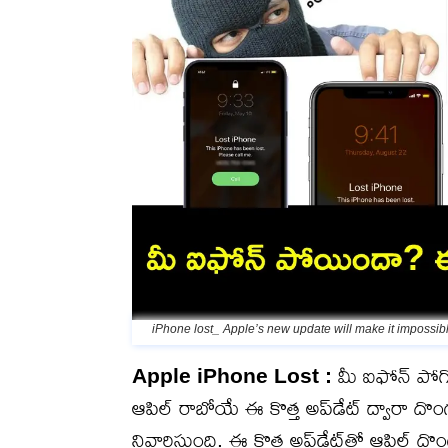
iPhone lost_ Apple’s new update will make it impossibl
Apple iPhone Lost :
మీ ఐఫోన్ పోగొ
ఆపిల్ రాబోయే ఈ కొత్త అప్‌డేట్ ద్వారా ద
నివారిస్తుంది. ఈ కొత్త అప్‌డేట్‌తో ఆపిల్ ద