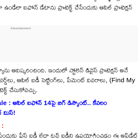
 ఉండేలా ఐఫోన్ డేటాను ప్రొటెక్ట్ చేసేందుకు ఆపిల్ ప్రొటెక్షన్
ు ఆవిష్కరించింది. ఇందులో స్టోలెన్ డివైస్ ప్రొటెక్షన్ అనే
ాస్‌వర్డ్‌లు, ఆపిల్ ఐడీ సెట్టింగ్‌లు, పేమెంట్ వివరాలు, (Find My
్ట్ చేసుకోవచ్చు.
 ఆపిల్ ఐఫోన్ 14పై బిగ్ డిస్కౌంట్.. కేవలం
 మిస్!
 :
సేందుకు ఫేస్ ఐడీ లేదా టచ్ ఐడీని ఉపయోగించడం ఈ అప్‌డేట్