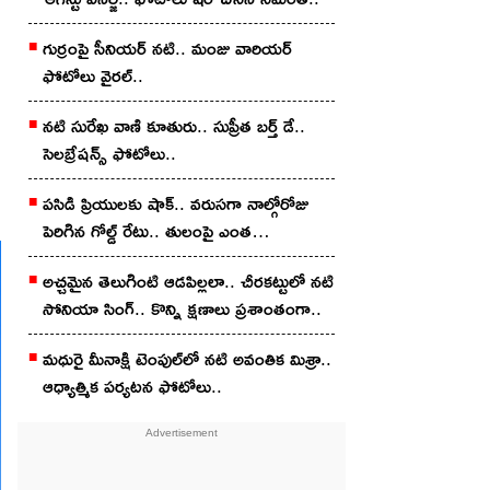
గుర్రంపై సీనియ‌ర్ న‌టి.. మంజు వారియ‌ర్
ఫోటోలు వైర‌ల్..
న‌టి సురేఖ వాణి కూతురు.. సుప్రీత బ‌ర్త్ డే..
సెల‌బ్రేష‌న్స్ ఫోటోలు..
పసిడి ప్రియులకు షాక్.. వరుసగా నాల్గోరోజు
పెరిగిన గోల్డ్ రేటు.. తులంపై ఎంత
పెరిగిందంటే?
అచ్చ‌మైన తెలుగింటి ఆడ‌పిల్ల‌లా.. చీర‌క‌ట్టులో న‌టి
సోనియా సింగ్‌.. కొన్ని క్షణాలు ప్రశాంతంగా..
మధురై మీనాక్షి టెంపుల్‌లో న‌టి అవంతిక మిశ్రా..
ఆధ్యాత్మిక ప‌ర్య‌ట‌న ఫోటోలు..