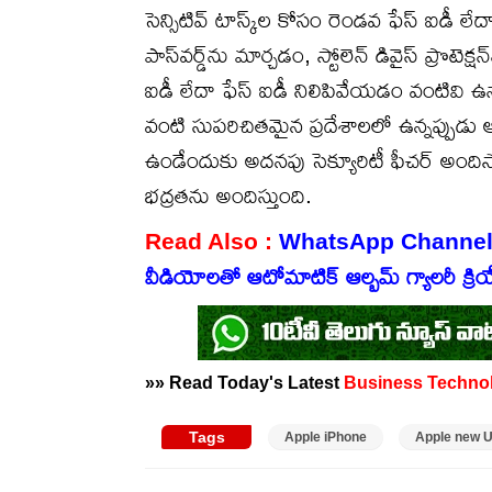
సెన్సిటివ్ టాస్క్‌ల కోసం రెండవ ఫేస్ ఐడీ 
పాస్‌వర్డ్‌ను మార్చడం, స్టోలెన్ డివైస్ ప్రొట
ఐడీ లేదా ఫేస్ ఐడీ నిలిపివేయడం వంటివి ఉ
వంటి సుపరిచితమైన ప్రదేశాలలో ఉన్నప్పుడు
ఉండేందుకు అదనపు సెక్యూరిటీ ఫీచర్ అందిస
భద్రతను అందిస్తుంది.
Read Also :
WhatsApp Channels : వాట్
వీడియోలతో ఆటోమాటిక్ ఆల్బమ్ గ్యాలరీ క్రియ
»» Read Today's Latest
Business
Techno
Tags
Apple iPhone
Apple new 