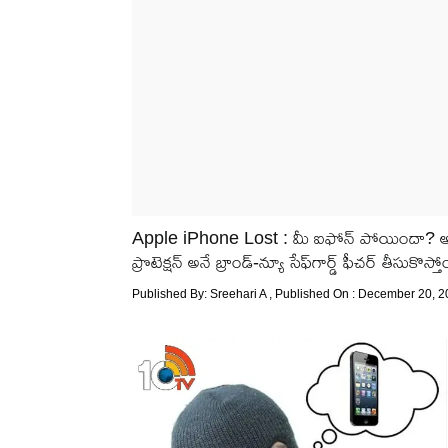
Apple iPhone Lost : మీ ఐఫోన్ పోయిందా? అయితే
ప్రొటెక్షన్ అనే బ్రాండ్-న్యూ సేఫ్‌గార్డ్ ఫీచర్ తీసుక
Published By:
Sreehari A
, Published On : December 20, 2