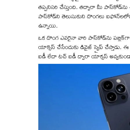
తప్పనిసరి చేస్తుంది. తద్వారా మీ పాస్‌కోడ్
పాస్‌కోడ్‌ని తెలుసుకుని దొంగలు ఐఫోన్‌లలోన
ఉన్నాయి.
ఒక దొంగ ఎవరైనా వారి పాస్‌కోడ్‌ను పబ్లిక్‌గ
యాక్సెస్ చేసేందుకు డివైజ్ స్వైప్ చేస్తాడు
ఐడీ లేదా టచ్ ఐడీ ద్వారా యాక్సస్ అవ్వకుండా