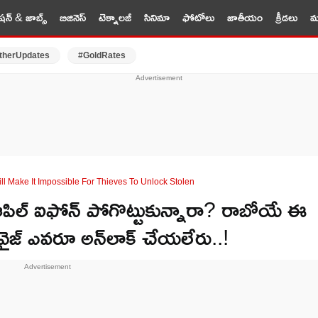
షన్ & జాబ్స్
బిజినెస్
టెక్నాలజీ
సినిమా
ఫోటోలు
జాతీయం
క్రీడలు
మర
therUpdates
#GoldRates
l Make It Impossible For Thieves To Unlock Stolen
ిల్ ఐఫోన్ పోగొట్టుకున్నారా? రాబోయే ఈ
డివైజ్ ఎవరూ అన్‌లాక్ చేయలేరు..!