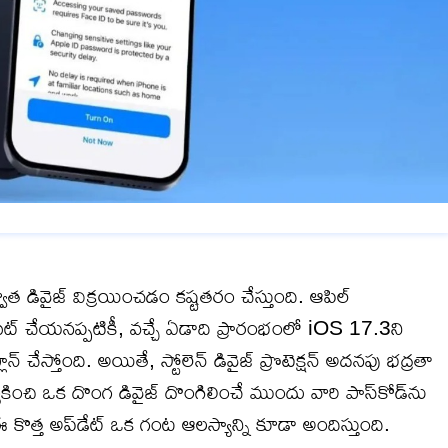
 డివైజ్ విక్రయించడం కష్టతరం చేస్తుంది. ఆపిల్
ి సెట్ చేయనప్పటికీ, వచ్చే ఏడాది ప్రారంభంలో iOS 17.3ని
చేస్తోంది. అయితే, స్టోలెన్ డివైజ్ ప్రొటెక్షన్ అదనపు భద్రతా
త్యేకించి ఒక దొంగ డివైజ్ దొంగిలించే ముందు వారి పాస్‌కోడ్‌ను
 కొత్త అప్‌డేట్ ఒక గంట ఆలస్యాన్ని కూడా అందిస్తుంది.