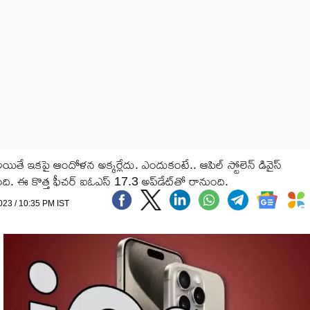
 ఇకపై ఆందోళన అక్కర్లేదు. ఎందుకంటే.. ఆపిల్ స్టోలెన్ డివైస్
ొస్తోంది. ఈ కొత్త ఫీచర్ ఐఓఎస్ 17.3 అప్‌డేట్‌తో రానుంది.
023 / 10:35 PM IST