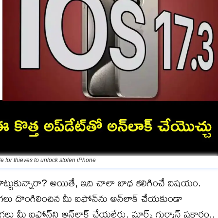
e for thieves to unlock stolen iPhone
ట్టుకున్నారా? అయితే, ఇది చాలా బాధ కలిగించే విషయం.
ొంగలు దొంగిలించిన మీ ఐఫోన్‌ను అన్‌లాక్ చేయకుండా
ొంగలు మీ ఐఫోన్‌ని అన్‌లాక్ చేయలేరు. మార్క్ గుర్మాన్ ప్రకారం..