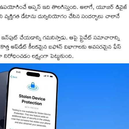
‌ను ఉపయోగించే ఆప్షన్ ఇది తొలగిస్తుంది. అలాగే, యూజర్ డివైజ్
ి వ్యక్తిగత డేటాను దుర్వినియోగం చేసిన సందర్భాలు చాలానే
ా ఇన్‌పుట్ చేయడాన్ని గమనిస్తాడు. ఆపై ప్రైవేట్ సమాచారాన్ని
. ఈ కొత్త అప్‌డేట్ కీలకమైన ఐఫోన్ విభాగాలకు అవసరమైన ఫేస్
 నిరోధించడం లక్ష్యంగా పెట్టుకుంది.