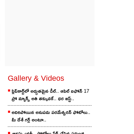
Gallery & Videos
ఫ్లిప్‌కార్ట్‌లో అద్భుతమైన డీల్.. ఆపిల్ ఐఫోన్ 17
ప్రో మ్యాక్స్ అతి తక్కువకే.. ధర జస్ట్..
అదిరిపోయిన అనుప‌మ ప‌ర‌మేశ్వ‌ర‌న్ ఫోటోలు..
మీ దేశీ గ‌ర్ల్ అంటూ..
ఆగ‌స్టు ఎన‌ర్జీ.. ఫోటోలు షేర్ చేసిన స‌మంత‌..