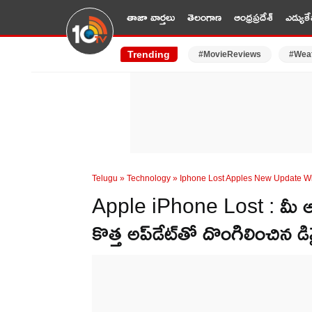
తాజా వార్తలు
తెలంగాణ
ఆంధ్రప్రదేశ్
ఎడ్యుకే
Trending
#MovieReviews
#Wea
Telugu
»
Technology
»
Iphone Lost Apples New Update Wil
Apple iPhone Lost : మీ ఆప
కొత్త అప్‌డేట్‌తో దొంగిలించిన 