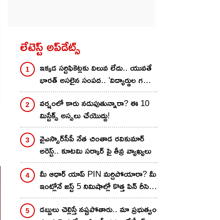
లేటెస్ట్ అప్‌డేట్స్
ఇక్కడ సర్టిఫికెట్లకు విలువ లేదు.. యువతే
భారత్‌ అసలైన సంపద.. 'విద్యార్థుల గళం'
సభలో రాహుల్
వర్షంలో కారు నడుపుతున్నారా? ఈ 10
మిస్టేక్స్ అస్సలు చేయొద్దు!
వైఎస్సార్‌సీపీ నేత చింతాడ రవికుమార్
అరెస్ట్.. కూటమి సర్కార్ పై తీవ్ర వ్యాఖ్యలు
మీ ఆధార్ యాప్ PIN మర్చిపోయారా? మీ
ఇంట్లోనే జస్ట్ 5 నిమిషాల్లో కొత్త పిన్‌ రీసెట్
చేయొచ్చు!
డబ్బులు చెల్లిస్తే నష్టపోతారు.. మా ప్రభుత్వం