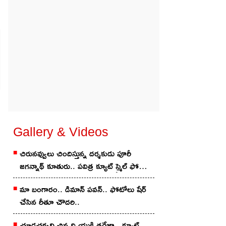
Gallery & Videos
చిరున‌వ్వులు చిందిస్తున్న ద‌ర్శ‌కుడు పూరీ
జ‌గ‌న్నాథ్ కూతురు.. ప‌విత్ర క్యూట్ స్మైల్ ఫోటోలు
వైర‌ల్..
మా బంగారం.. డిమాన్ ప‌వ‌న్.. ఫోటోలు షేర్
చేసిన రీతూ చౌద‌రి..
చూడ‌చ‌క్క‌ని చిన్న‌ది యుక్తి త‌రేజా.. క్యూట్