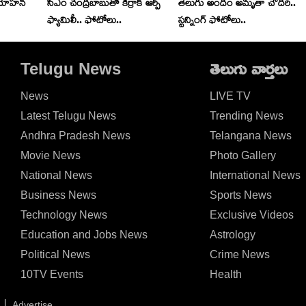
 మోహ‌న్
సీఎం చంద్రబాబుతో కిర్రాక్ ఆర్పీ
తెలుగు అందం అమృతా చౌద‌రి..
ఫ్యామిలీ.. ఫోటోలు..
స్ట‌న్నింగ్ ఫోటోలు..
Telugu News
తెలుగు వార్తలు
News
LIVE TV
Latest Telugu News
Trending News
Andhra Pradesh News
Telangana News
Movie News
Photo Gallery
National News
International News
Business News
Sports News
Technology News
Exclusive Videos
Education and Jobs News
Astrology
Political News
Crime News
10TV Events
Health
Advertise