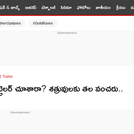
షన్ & జాబ్స్
బిజినెస్
టెక్నాలజీ
సినిమా
ఫోటోలు
జాతీయం
క్రీడలు
మర
therUpdates
#GoldRates
 Trailer
్రైలర్ చూశారా? శత్రువులకు తల వంచరు..