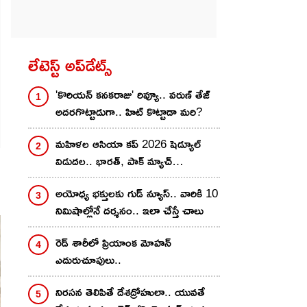
లేటెస్ట్ అప్‌డేట్స్
'కొరియన్ కనకరాజు' రివ్యూ.. వరుణ్ తేజ్
అదరగొట్టాడుగా.. హిట్ కొట్టాడా మరి?
మహిళల ఆసియా కప్ 2026 షెడ్యూల్
విడుద‌ల‌.. భార‌త్, పాక్ మ్యాచ్
ఎప్పుడంటే?
అయోధ్య భక్తులకు గుడ్ న్యూస్.. వారికి 10
నిమిషాల్లోనే దర్శనం.. ఇలా చేస్తే చాలు
రెడ్ శారీలో ప్రియాంక మోహ‌న్
ఎదురుచూపులు..
నిరసన తెలిపితే దేశద్రోహులా.. యువతే