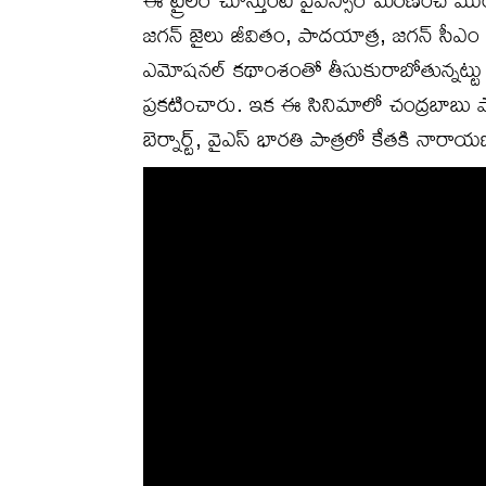
జగన్ జైలు జీవితం, పాదయాత్ర, జగన్ సీఎం
ఎమోషనల్ కథాంశంతో తీసుకురాబోతున్నట్టు తె
ప్రకటించారు. ఇక ఈ సినిమాలో చంద్రబాబు పా
బెర్నార్ట్, వైఎస్ భారతి పాత్రలో కేతకి నారాయణ