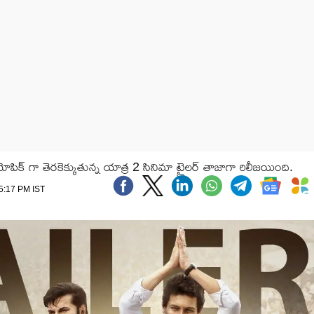
బయోపిక్ గా తెరకెక్కుతున్న యాత్ర 2 సినిమా ట్రైలర్ తాజాగా రిలీజయింది.
 5:17 PM IST