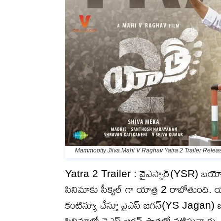
Mammootty Jiiva Mahi V Raghav Yatra 2 Trailer Relea
Yatra 2 Trailer : వైఎస్సార్(YSR) బయోపి
సినిమాకు సీక్వెల్ గా యాత్ర 2 రాబోతుంది. యా
కంటిన్యూ చేస్తూ వైఎస్ జగన్(YS Jagan) 
సినిమాలో వైఎస్ జగన్ పాత్రలో నటిస్తున్నారు.