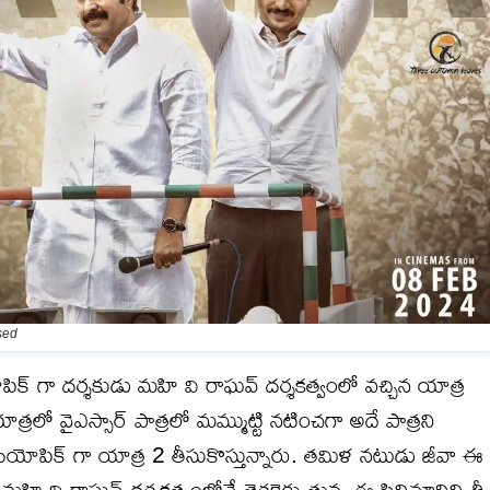
sed
క్ గా దర్శకుడు మహి వి రాఘవ్ దర్శకత్వంలో వచ్చిన యాత్ర
త్రలో వైఎస్సార్ పాత్రలో మమ్ముట్టి నటించగా అదే పాత్రని
బయోపిక్ గా యాత్ర 2 తీసుకొస్తున్నారు. తమిళ నటుడు జీవా ఈ
 మహి వి రాఘవ్ దర్శకత్వంలోనే తెరకెక్కుతున్న ఈ సినిమానిని త్రీ