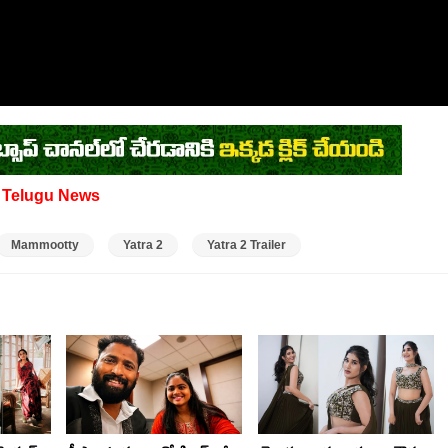
d
Telugu News
Mammootty
Yatra 2
Yatra 2 Trailer