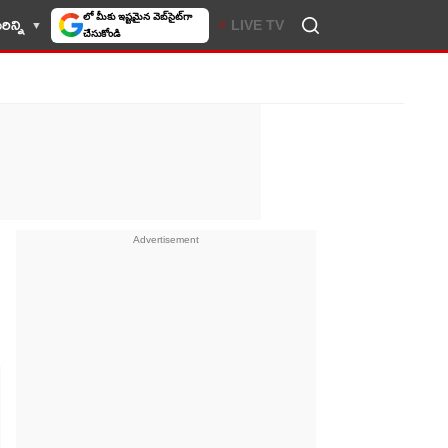
ిన్ని
LIVE TV
10TV సెలెక్ట్ చేసుకోండి