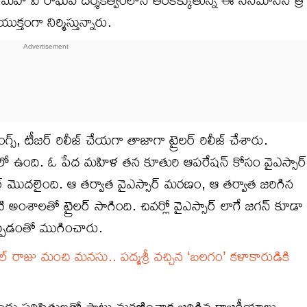
క్తంగా నిర్మిస్తున్నారు.
గ్స్, టీజర్ రిలీజ్ చేయగా తాజాగా ట్రైలర్ రిలీజ్ చేశారు.
ంగ్ లో ఉంది. ఓ పేద మహిళ తన కూతురి ఆపరేషన్ కోసం వైఎస్సార్
ైలర్ మొదలైంది. ఆ తర్వాత వైఎస్సార్ మరణం, ఆ తర్వాత జరిగిన
 అంశాలతో ట్రైలర్ సాగింది. చివర్లో వైఎస్సార్ లాగే జగన్ కూడా
చెప్పడంతో ముగించారు.
రాజు మంచి మనసు.. పద్మశ్రీ వచ్చిన ‘బలగం’ కళాకారుడికి
ముందు పరిస్థితులతో పాటు మరణించాక జరిగిన రాజకీయాలు,