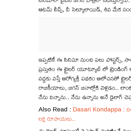
ఆట‌మ్ లీవ్స్‌, వీ సెల్యూలాయిడ్, శివ మేక సంయు
ఇప్పటికే ఈ సినిమా నుంచి పలు పోస్టర్స్, సాం
ప్రస్తుతం ఈ ట్రైలర్ యూట్యూబ్ లో ట్రెండి
వద్దకు వస్తే ఆరోగ్యశ్రీ పథకం ఆలోచనతో ట్ర
రాజకీయాలు, జగన్ జనాల్లోకి వెళ్లడం.. లాంటి
నేను విన్నాను.. నేను ఉన్నాను అనే డైలాగ్ 
Also Read :
Dasari Kondappa : దిల్ 
లక్ష రూపాయలు..
ఈ ట్రైలర్ చూస్తుంటే వైఎస్సార్ మరణించే 