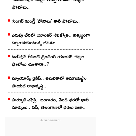
ఫోటోలు..
సింగ‌ర్ మంగ్లీ 'బోనాలు' శారీ ఫోటోలు..
ఎరుపు చీర‌లో యాంక‌ర్ శివ‌జ్యోతి.. నిశ్శబ్దంగా
నిర్మించుకుంటున్న జీవితం..
టాలీవుడ్ రీసెంట్ ట్రెండింగ్ యాంకర్ చర్మిల..
ఫొటోలు చూశారా..?
న్యూయార్క్ డైరీస్.. అమెరికాలో అడుగుపెట్టిన
పాయల్ రాధాకృష్ణ..
హర్మూజ్ ఎఫెక్ట్.. బంగారం, వెండి ధరల్లో భారీ
మార్పులు.. ఏపీ, తెలంగాణలో ధరలు ఇలా..