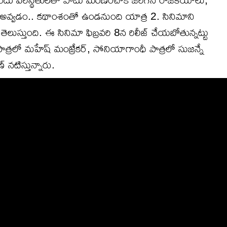
 అవ్వడం.. కథాంశంతో ఉండనుంది యాత్ర 2. సినిమాని
లుస్తుంది. ఈ సినిమా ఫిబ్రవరి 8న రిలీజ్ చేయబోతున్నట్టు
త్రలో మహేష్ మంజ్రేకర్, సోనియాగాంధీ పాత్రలో సుజన్నే
్ నటిస్తున్నారు.