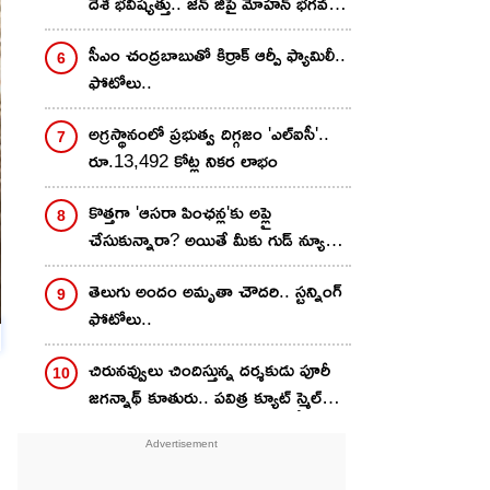
దేశ భవిష్యత్తు.. జెన్ జీపై మోహన్ భగవత్
సంచలన వ్యాఖ్యలు!
సీఎం చంద్రబాబుతో కిర్రాక్ ఆర్పీ ఫ్యామిలీ..
ఫోటోలు..
అగ్రస్థానంలో ప్రభుత్వ దిగ్గజం 'ఎల్ఐసీ'..
రూ.13,492 కోట్ల నికర లాభం
కొత్తగా 'ఆసరా పింఛన్ల'కు అప్లై
చేసుకున్నారా? అయితే మీకు గుడ్ న్యూస్..
ఆరోజే డబ్బులు వేస్తారట
తెలుగు అందం అమృతా చౌద‌రి.. స్ట‌న్నింగ్
ఫోటోలు..
చిరున‌వ్వులు చిందిస్తున్న ద‌ర్శ‌కుడు పూరీ
జ‌గ‌న్నాథ్ కూతురు.. ప‌విత్ర క్యూట్ స్మైల్
ఫోటోలు వైర‌ల్..