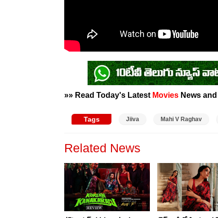
»» Read Today's Latest
Movies
News an
Tags
Jiiva
Mahi V Raghav
Related News