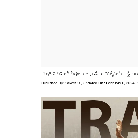
యాత్ర సినిమాకి సీక్వెల్ గా వైఎస్ జగన్మోహన్ రెడ్డి 
Published By:
Saketh U
, Updated On : February 6, 2024 /