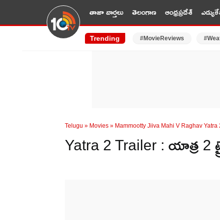
తాజా వార్తలు
తెలంగాణ
ఆంధ్రప్రదేశ్
ఎడ్యుకే
Trending
#MovieReviews
#Wea
Telugu
»
Movies
»
Mammootty Jiiva Mahi V Raghav Yatra 2
Yatra 2 Trailer : యాత్ర 2 ట