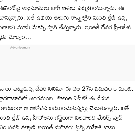
ిలీజ్‌ ఈవెంట్‌పై అభిమానులు భారీ ఆశలు పెట్టుకుంటున్నారు. ఈ
స్తున్నారు. ఐతే ఉభయ తెలుగు రాష్ట్రాల్లోని మంచి క్రేజ్‌ ఉన్న
ి మూవీ మేకర్స్‌ ప్లాన్‌ చేస్తున్నారు. ఇంతకీ దేవర ప్రీ-రిలీజ్‌
్పుడు చూద్దాం…
నాలు పెట్టుకున్న దేవర సినిమా ఈ నెల 27న విడుదల కానుంది.
న హైదరాబాద్‌లో జరగనుంది. తొలుత ఏపీలో ఈ వేడుక
ారణంగా ఆ ఆలోచన విరమించుకున్నట్లు చెబుతున్నారు. ఐతే
 మంచి క్రేజ్‌ ఉన్న హీరోలను గెస్ట్‌లుగా పిలవాలని మేకర్స్‌ ప్లాన్‌
ం పవన్‌ కల్యాణ్‌ అయితే మరొకరు ప్రిన్స్‌ మహేశ్‌ బాబు