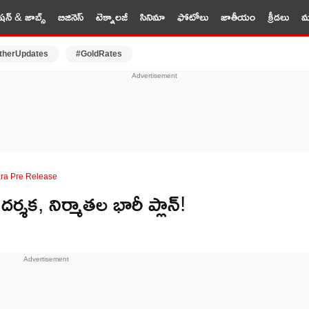
షన్ & జాబ్స్
బిజినెస్
టెక్నాలజీ
సినిమా
ఫోటోలు
జాతీయం
క్రీడలు
మర
therUpdates
#GoldRates
ra Pre Release
శక, నిర్మాతల భారీ ప్లాన్‌!