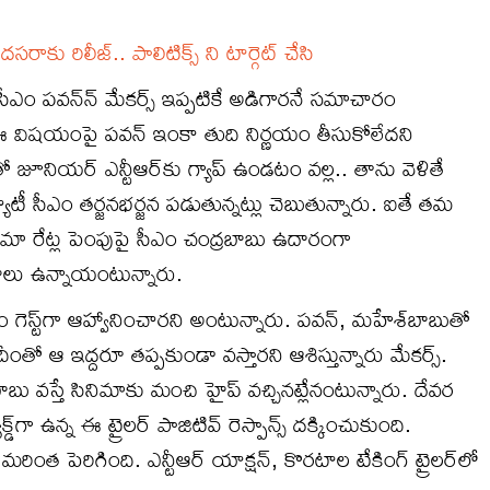
సరాకు రిలీజ్.. పాలిటిక్స్ ని టార్గెట్ చేసి
ీ సీఎం పవన్‌న్‌ మేకర్స్‌ ఇప్పటికే అడిగారనే సమాచారం
, ఈ విషయంపై పవన్‌ ఇంకా తుది నిర్ణయం తీసుకోలేదని
నియర్‌ ఎన్టీఆర్‌కు గ్యాప్‌ ఉండటం వల్ల.. తాను వెళితే
 సీఎం తర్జనభర్జన పడుతున్నట్లు చెబుతున్నారు. ఐతే తమ
ినిమా రేట్ల పెంపుపై సీఎం చంద్రబాబు ఉదారంగా
ాలు ఉన్నాయంటున్నారు.
ెస్ట్‌గా ఆహ్వానించారని అంటున్నారు. పవన్‌, మహేశ్‌బాబుతో
ీంతో ఆ ఇద్దరూ తప్పకుండా వస్తారని ఆశిస్తున్నారు మేకర్స్‌.
బాబు వస్తే సినిమాకు మంచి హైప్‌ వచ్చినట్లేనంటున్నారు. దేవర
్డ్‌గా ఉన్న ఈ ట్రైలర్ పాజిటివ్ రెస్పాన్స్ దక్కించుకుంది.
ంత పెరిగింది. ఎన్టీఆర్ యాక్షన్, కొరటాల టేకింగ్ ట్రైలర్‌లో