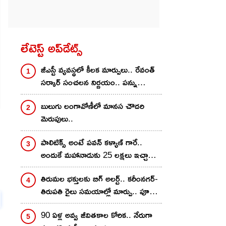
లేటెస్ట్ అప్‌డేట్స్
జీఎస్టీ వ్యవస్థలో కీలక మార్పులు.. రేవంత్
సర్కార్ సంచలన నిర్ణయం.. పన్ను
ఎగవేతదారులకు చెక్
బులుగు లంగావోణీలో మానస చౌదరి
మెరుపులు..
పాలిటిక్స్ అంటే పవన్ కళ్యాణ్ గారే..
అందుకే మహానాడుకు 25 లక్షలు ఇచ్చాను..
నాగవంశీ కామెంట్స్..
తిరుమల భక్తులకు బిగ్ అలర్ట్.. కరీంనగర్-
తిరుపతి రైలు సమయాల్లో మార్పు.. పూర్తి
డీటెయిల్స్ ఇవే
90 ఏళ్ల అవ్వ జీవితకాల కోరిక.. నేరుగా