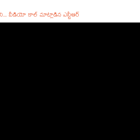
.. వీడియో కాల్ మాట్లాడిన ఎన్టీఆర్‌