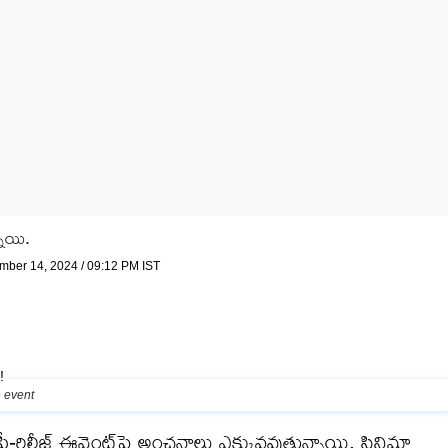
నాయి.
ember 14, 2024 / 09:12 PM IST
 event
రిలీజ్‌ ఈవెంట్‌పై అంచనాలు ఎక్కువవుతున్నాయి. సినిమా