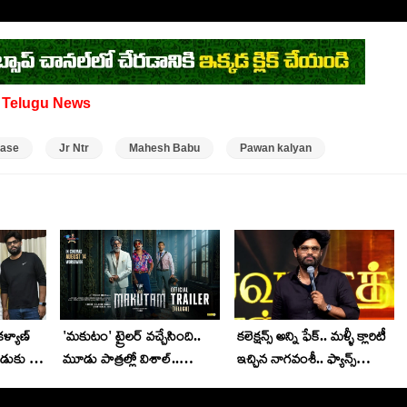
d
Telugu News
ease
Jr Ntr
Mahesh Babu
Pawan kalyan
కళ్యాణ్
'మకుటం' ట్రైలర్ వచ్చేసింది..
కలెక్షన్స్ అన్ని ఫేక్.. మళ్ళీ క్లారిటీ
ాడుకు 25
మూడు పాత్రల్లో విశాల్..
ఇచ్చిన నాగవంశీ.. ఫ్యాన్స్
ంశీ
దర్శకుడిగా కూడా..
ఇప్పటికైనా గొడవపడటం
ఆపుతారా?