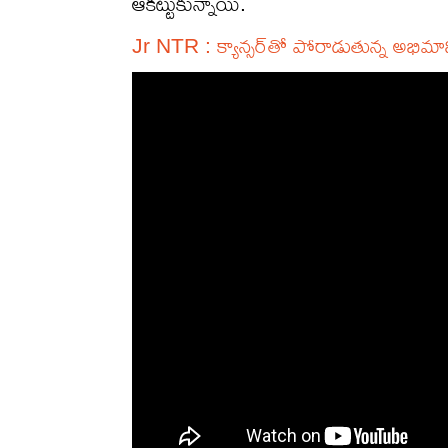
ఆకట్టుకున్నాయి.
Jr NTR : క్యాన్స‌ర్‌తో పోరాడుతున్న అభిమాని