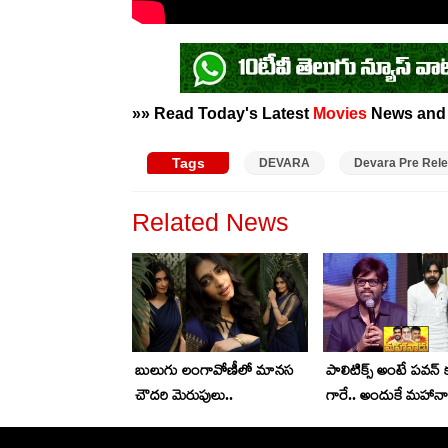
»» Read Today's Latest
Movies
News an
Tags
DEVARA
Devara Pre Rel
Related News
బులుగు లంగావోణీలో మానస
పాలిటిక్స్ అంటే పవన్ 
చౌదరి మెరుపులు..
గారే.. అందుకే మహాన
లక్షలు ఇచ్చాను.. నాగవ
కామెంట్స్..