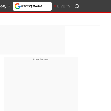
ిన్ని
LIVE TV
10TV సెలెక్ట్ చేసుకోండి