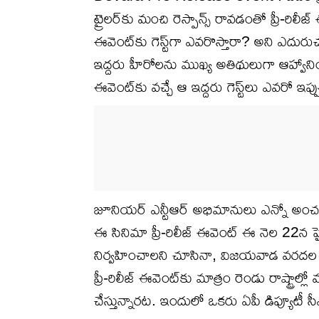
ట్రైలర్‌కు మంచి రెస్పాన్స్‌ రావడంతో ప్రీ-ర
ఈవెంట్‌కు గెస్ట్‌గా ఎవరొస్తారా? అని ఎదురుచూ
ఇద్దరు హీరోలను ముఖ్య అతిథులుగా ఆహ్వానించాలన
ఈవెంట్‌కు వచ్చే ఆ ఇద్దరు గెస్ట్‌లు ఎవరో ఇప
జూనియర్‌ ఎన్టీఆర్‌ అభిమానులు ఎన్నో అంచ
ఈ సినిమా ప్రీ-రిలీజ్‌ ఈవెంట్‌ ఈ నెల 22
నిర్వహించాలని చూసినా, విజయవాడ వరదల క
ప్రీ-రిలీజ్‌ ఈవెంట్‌కు మాత్రం రెండు రాష్ట్రాల్లో
చేస్తున్నారట. ఇందులో ఒకరు ఏపీ డిప్యూటీ సీఎ