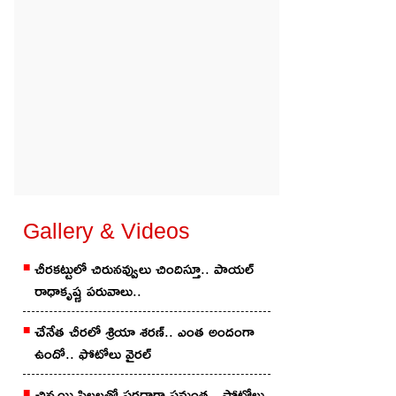
Gallery & Videos
చీరకట్టులో చిరునవ్వులు చిందిస్తూ.. పాయల్
రాధాకృష్ణ పరువాలు..
చేనేత చీర‌లో శ్రియా శ‌ర‌ణ్‌.. ఎంత అందంగా
ఉందో.. ఫోటోలు వైర‌ల్
చిన్మ‌యి పిల్ల‌ల‌తో స‌ర‌దాగా సమంత‌.. ఫోటోలు