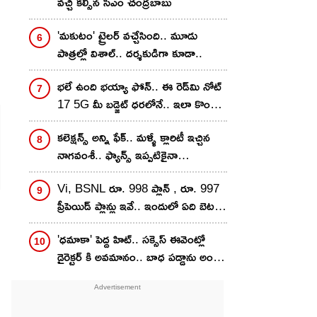
వచ్చి కల్సిన సీఎం చంద్రబాబు
'మకుటం' ట్రైలర్ వచ్చేసింది.. మూడు
పాత్రల్లో విశాల్.. దర్శకుడిగా కూడా..
భలే ఉంది భయ్యా ఫోన్.. ఈ రెడ్‌మి నోట్
17 5G మీ బడ్జెట్ ధరలోనే.. ఇలా కొంటే
ఇంకా తక్కువకే..!
కలెక్షన్స్ అన్ని ఫేక్.. మళ్ళీ క్లారిటీ ఇచ్చిన
నాగవంశీ.. ఫ్యాన్స్ ఇప్పటికైనా
గొడవపడటం ఆపుతారా?
Vi, BSNL రూ. 998 ప్లాన్ , రూ. 997
ప్రీపెయిడ్ ప్లాన్లు ఇవే.. ఇందులో ఏది బెటర్?
వ్యాలిడిటీ, డేటా బెనిఫిట్స్ ఒకటేనా?
'ధమాకా' పెద్ద హిట్.. సక్సెస్ ఈవెంట్లో
డైరెక్టర్ కి అవమానం.. బాధ పడ్డాను అంటూ
సంచలన కామెంట్స్..