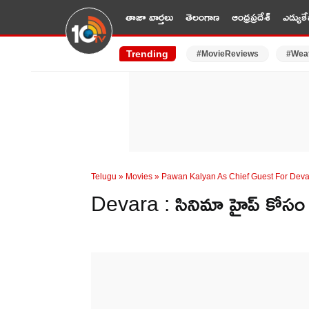
తాజా వార్తలు
తెలంగాణ
ఆంధ్రప్రదేశ్
ఎడ్యుకే
Trending
#MovieReviews
#Wea
Telugu
»
Movies
»
Pawan Kalyan As Chief Guest For Deva
Devara : సినిమా హైప్‌ కోసం దర్