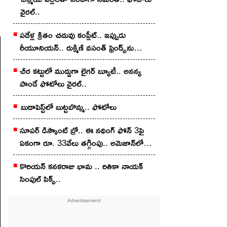
వైర‌ల్..
ప‌దేళ్ల క్రితం చ‌దువు కంప్లీట్.. ఇప్పుడు
రీయూనియన్.. రుక్మిణి వసంత్ ఫ్రెండ్స్‌ను
చూశారా?
చీర క‌ట్టులో ముద్దుగా లైగ‌ర్ బ్యూటీ.. అన‌న్య
పాండే ఫోటోలు వైర‌ల్..
బుడాపెస్ట్‌లో బుట్టబొమ్మ‌.. ఫోటోలు
సూపర్ డిస్కౌంట్ బ్రో.. ఈ నథింగ్ ఫోన్ 3పై
ఏకంగా రూ. 33వేలు తగ్గింపు.. అమెజాన్‌లో
ఇలా కొన్నారంటే?
కొరియన్‌ కనకరాజు భామ .. రితికా నాయ‌క్
సింపుల్ పిక్స్‌..