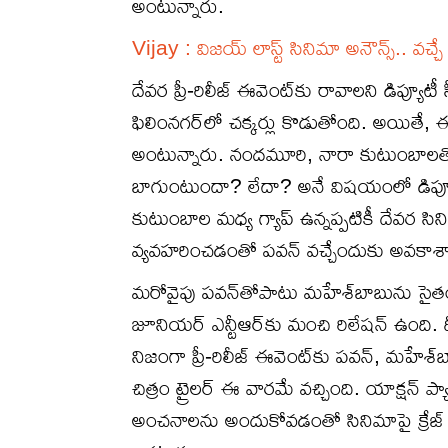
అంటున్నారు.
Vijay : విజయ్ లాస్ట్ సినిమా అనౌన్స్.. వచ్చే ద
దేవర ప్రీ-రిలీజ్ ఈవెంట్‍కు రావాలని డిప్యూట
ఫిలింనగర్‌లో చక్కర్లు కొడుతోంది. అయితే
అంటున్నారు. నందమూరి, నారా కుటుంబాలతో జూ
బాగుంటుందా? లేదా? అనే విషయంలో డిప్యూటీ
కుటుంబాల మధ్య గ్యాప్‌ ఉన్నప్పటికీ దేవర స
వ్యవహరించడంతో పవన్‌ వచ్చేందుకు అవకాశ
మరోవైపు పవన్‌తోపాటు మహేశ్‌బాబును సైతం గ
జూనియర్‌ ఎన్టీఆర్‌కు మంచి రిలేషన్‌ ఉంది. ద
నిజంగా ప్రీ-రిలీజ్‌ ఈవెంట్‌కు పవన్‌, మహేశ్‌
చిత్రం ట్రైలర్ ఈ వారమే వచ్చింది. యాక్షన్ ప్యాక
అంచనాలను అందుకోవడంతో సినిమాపై క్రేజ్ మరి