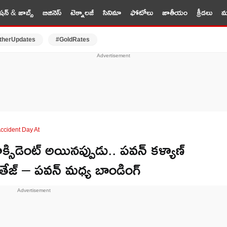
షన్ & జాబ్స్
బిజినెస్
టెక్నాలజీ
సినిమా
ఫోటోలు
జాతీయం
క్రీడలు
మర
therUpdates
#GoldRates
ccident Day At
సిడెంట్ అయినప్పుడు.. పవన్ కళ్యాణ్
. తేజ్ – పవన్ మధ్య బాండింగ్