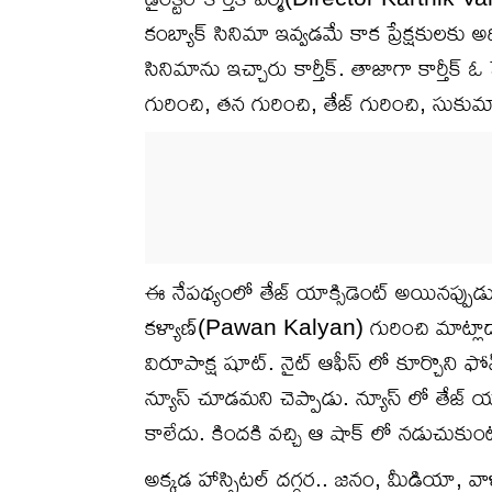
కంబ్యాక్ సినిమా ఇవ్వడమే కాక ప్రేక్షకులకు
సినిమాను ఇచ్చారు కార్తీక్. తాజాగా కార్తీక్
గురించి, తన గురించి, తేజ్ గురించి, సుక
ఈ నేపథ్యంలో తేజ్ యాక్సిడెంట్ అయినప్పుడు తన ప
కళ్యాణ్(Pawan Kalyan) గురించి మాట్లాడార
విరూపాక్ష షూట్. నైట్ ఆఫీస్ లో కూర్చొని ఫో
న్యూస్ చూడమని చెప్పాడు. న్యూస్ లో తేజ్ 
కాలేదు. కిందకి వచ్చి ఆ షాక్ లో నడుచుకుంటూ
అక్కడ హాస్పిటల్ దగ్గర.. జనం, మీడియా, వాళ