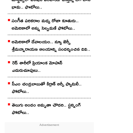
భామ.. ఫొటోలు..
సంగీత పరికరాల మధ్య రోజా కూతురు..
అమెరికాలో అన్షు సెల్వమణి ఫోటోలు..
అమెరికాలో దేవాలయం.. న్యూ జెర్సీ
శ్రీమన్నారాయణ ఆలయాన్ని సందర్శించిన దివి..
రెడ్ శారీలో ప్రియాంక మోహ‌న్
ఎదురుచూపులు..
సీఎం చంద్రబాబుతో కిర్రాక్ ఆర్పీ ఫ్యామిలీ..
ఫోటోలు..
తెలుగు అందం అమృతా చౌద‌రి.. స్ట‌న్నింగ్
ఫోటోలు..