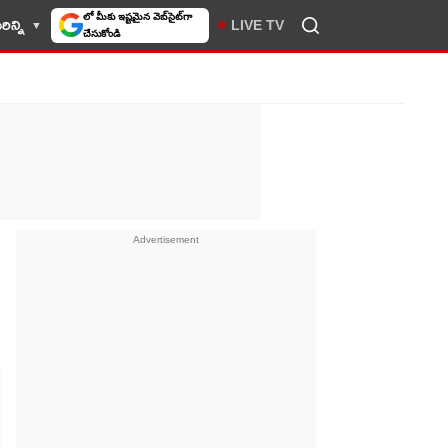
లో మీకు ఇష్టమైన వెబ్‌సైట్‌గా
ిన్ని
LIVE TV
చేసుకోండి