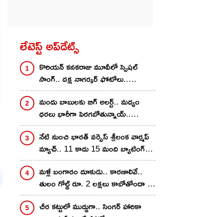
లేటెస్ట్ అప్‌డేట్స్
కొరియ‌న్ కన‌క‌రాజు మూవీలో స్పెష‌ల్
సాంగ్‌.. దక్ష నాగర్కర్ ఫోటోలు..
రాస‌గుమ్మ‌డివే..
మందు బాబులకు బిగ్ అలర్ట్.. మద్యం
ధరలు భారీగా పెరగబోతున్నాయ్..
కారణాలివే? ఎంత శాతం
నేటి నుంచి భార‌త్ వ‌ర్సెస్ శ్రీలంక వార్మ‌ప్
పెరుగుతాయంటే?
మ్యాచ్‌.. 11 కాదు 15 మంది బ్యాటింగ్
చేయొచ్చు.. రూల్స్ చాలా డిఫ‌రెంట్‌
మళ్లీ బంగారం దూకుడు.. కారణాలివే..
తులం గోల్డ్ రూ. 2 లక్షలు కాబోతోందా ?
నిపుణులు ఏమన్నారంటే?
చీర క‌ట్టులో ముద్దుగా.. సింగ‌ర్ హారికా