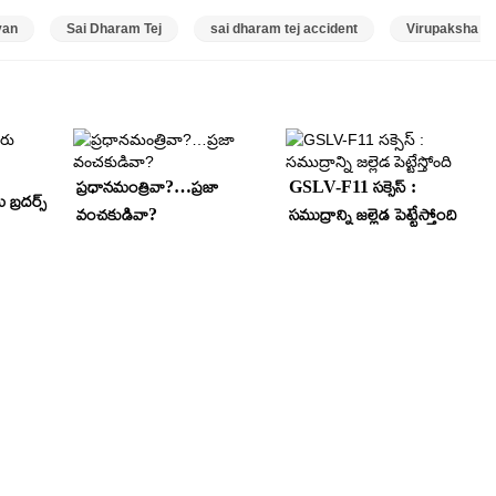
yan
Sai Dharam Tej
sai dharam tej accident
Virupaksha
ప్రధానమంత్రివా?…ప్రజా
GSLV-F11 సక్సెస్ :
బ్రదర్స్
వంచకుడివా?
సముద్రాన్ని జల్లెడ పెట్టేస్తోంది