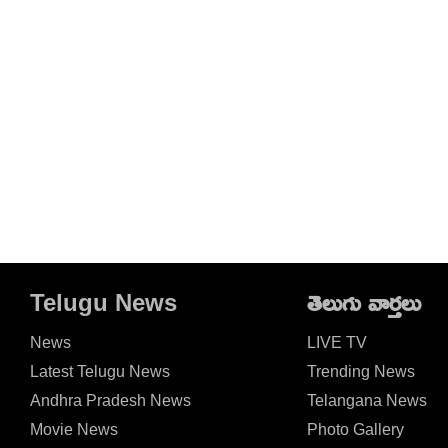
Telugu News
తెలుగు వార్తలు
News
LIVE TV
Latest Telugu News
Trending News
Andhra Pradesh News
Telangana News
Movie News
Photo Gallery