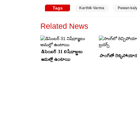
Tags
Karthik Varma
Pawan kal
Related News
డిసెంబర్ 31 నిషేధాజ్ఞలు
సాంగ్‌లో రెచ్చిపోయారు 
అమల్లో ఉంటాయి