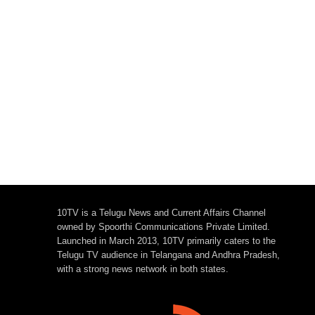
10TV is a Telugu News and Current Affairs Channel
owned by Spoorthi Communications Private Limited.
Launched in March 2013, 10TV primarily caters to the
Telugu TV audience in Telangana and Andhra Pradesh,
with a strong news network in both states.