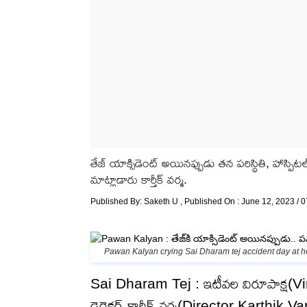
తేజ్ యాక్సిడెంట్ అయినప్పుడు తన పరిస్థితి, హాస్పిటల
మాట్లాడారు కార్తీక్ వర్మ.
Published By:
Saketh U
, Published On : June 12, 2023 / 
Pawan Kalyan crying Sai Dharam tej accident day at h
Sai Dharam Tej : ఇటీవల విరూపాక్ష(Virup
డైరెక్టర్ కార్తీక్ వర్మ(Director Karth