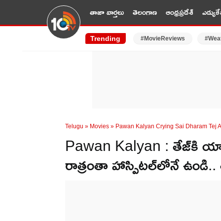
తాజా వార్తలు
తెలంగాణ
ఆంధ్రప్రదేశ్
ఎడ్యుకే
Trending
#MovieReviews
#Wea
Telugu
»
Movies
»
Pawan Kalyan Crying Sai Dharam Tej A
Pawan Kalyan : తేజ్‌కి యాక్
రాత్రంతా హాస్పిటల్‌లోనే ఉండి.