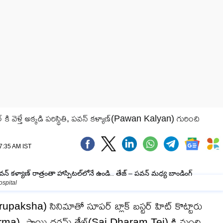
్ కి వెళ్తే అక్కడి పరిస్థితి, పవన్ కళ్యాణ్(Pawan Kalyan) గురించి
07:35 AM IST
ospital
aksha) సినిమాతో సూపర్ బ్లాక్ బస్టర్ హిట్ కొట్టారు
ik Varma). సాయి ధరమ్ తేజ్(Sai Dharam Tej) కి మంచి