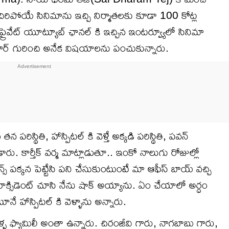
 అదిరిపోయే సినిమాను ఇచ్చి నిర్మాతలకు కూడా 100 కోట్ల
 ఓ ప్రైవేట్ యూట్యూబ్ ఛానల్ కి ఇచ్చిన ఇంటర్వ్యూలో సినిమా
ుమార్ గురించి అనేక విషయాలను పంచుకున్నారు.
రిస్థితి, హాస్పిటల్ కి వెళ్తే అక్కడి పరిస్థితి, పవన్
ు. కార్తీక్ వర్మ మాట్లాడుతూ.. ఇంకో నాలుగు రోజుల్లో
న్స్ పక్కన పెట్టేసి పని చేసుకుంటుంటే మా ఆఫీస్ బాయ్ వచ్చి
యాక్సిడెంట్ చూసి నేను షాక్ అయ్యాను. ఏం చేయాలో అర్ధం
నే హాస్పిటల్ కి వెళ్ళాను అన్నారు.
్ళ ఫ్యామిలీ అంతా ఉన్నారు. చిరంజీవి గారు, నాగబాబు గారు,