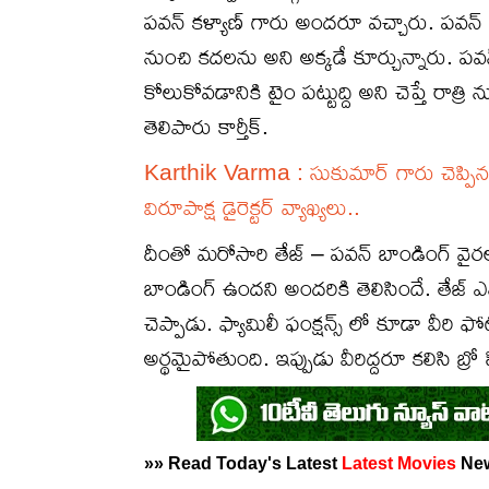
పవన్ కళ్యాణ్ గారు అందరూ వచ్చారు. పవన్ కళ్
నుంచి కదలను అని అక్కడే కూర్చున్నారు. పవన్ 
కోలుకోవడానికి టైం పట్టుద్ది అని చెప్తే రాత్రి
తెలిపారు కార్తీక్.
Karthik Varma : సుకుమార్ గారు చెప్పి
విరూపాక్ష డైరెక్టర్ వ్యాఖ్యలు..
దీంతో మరోసారి తేజ్ – పవన్ బాండింగ్ వైర
బాండింగ్ ఉందని అందరికి తెలిసిందే. తేజ్
చెప్పాడు. ఫ్యామిలీ ఫంక్షన్స్ లో కూడా వీరి 
అర్థమైపోతుంది. ఇప్పుడు వీరిద్దరూ కలిసి బ్రో 
»» Read Today's Latest
Latest
Movies
Ne