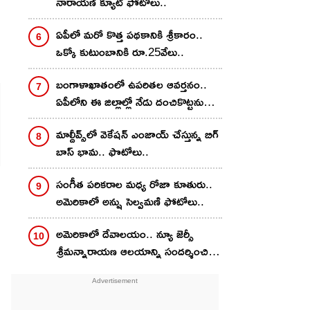
నారాయణ్ క్యూట్ ఫోటోలు..
ఏపీలో మరో కొత్త పథకానికి శ్రీకారం..
ఒక్కో కుటుంబానికి రూ.25వేలు..
బంగాళాఖాతంలో ఉపరితల ఆవర్తనం..
ఏపీలోని ఈ జిల్లాల్లో నేడు దంచికొట్టనున్న
వానలు.. హెచ్చరికలు జారీ
మాల్దీవ్స్‌లో వెకేషన్ ఎంజాయ్ చేస్తున్న బిగ్
బాస్ భామ.. ఫొటోలు..
సంగీత పరికరాల మధ్య రోజా కూతురు..
అమెరికాలో అన్షు సెల్వమణి ఫోటోలు..
అమెరికాలో దేవాలయం.. న్యూ జెర్సీ
శ్రీమన్నారాయణ ఆలయాన్ని సందర్శించిన
దివి..