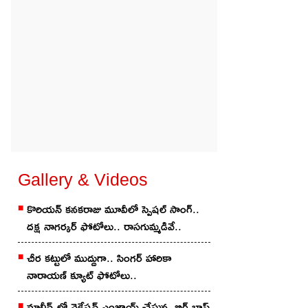
Gallery & Videos
కొరియ‌న్ కన‌క‌రాజు మూవీలో స్పెష‌ల్ సాంగ్‌..
దక్ష నాగర్కర్ ఫోటోలు.. రాస‌గుమ్మ‌డివే..
చీర క‌ట్టులో ముద్దుగా.. సింగ‌ర్ హారికా
నారాయణ్ క్యూట్ ఫోటోలు..
మాల్దీవ్స్‌లో వెకేషన్ ఎంజాయ్ చేస్తున్న బిగ్ బాస్