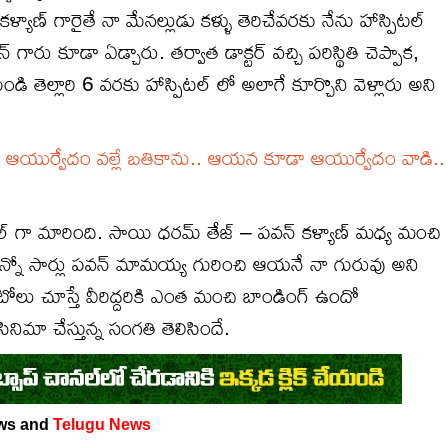
యాణ్ గారైతే నా మేనల్లుడు కళ్ళు తెరిచేవరకు నేను హాస్పిటల్
గారు కూడా ఏడ్చారు. తర్వాత డాక్టర్ వచ్చి పరిస్థితి చెప్పాక,
 నుండి తెల్లారి 6 వరకు హాస్పిటల్ లో అలాగే కూర్చొని వెళ్లారు అని
న ఆయుర్వేదం వల్లే బతికాను.. ఆయన కూడా ఆయుర్వేదం వాడి..
ల్ గా మారింది. సాయి ధరమ్ తేజ్ – పవన్ కళ్యాణ్ మధ్య మంచి
 ఎన్నో సార్లు పవన్ మామయ్య గురించి ఆయనే నా గురువు అని
ఫోటోలు చూస్తే వీరిద్దరికి ఎంత మంచి బాండింగ్ ఉందో
సినిమా చేస్తున్న సంగతి తెలిసిందే.
ws and
Telugu News