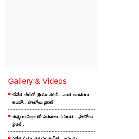
Gallery & Videos
చేనేత చీర‌లో శ్రియా శ‌ర‌ణ్‌.. ఎంత అందంగా
ఉందో.. ఫోటోలు వైర‌ల్
చిన్మ‌యి పిల్ల‌ల‌తో స‌ర‌దాగా సమంత‌.. ఫోటోలు
వైర‌ల్..
ప‌దేళ్ల క్రితం చ‌దువు కంప్లీట్.. ఇప్పుడు