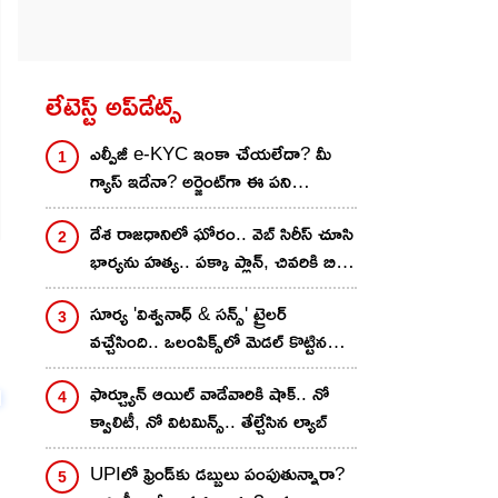
లేటెస్ట్ అప్‌డేట్స్
ఎల్పీజీ e-KYC ఇంకా చేయలేదా? మీ
గ్యాస్ ఇదేనా? అర్జెంట్‌గా ఈ పని
చేయకపోతే మీకే నష్టం.. ఫుల్ ప్రాసెస్
దేశ రాజధానిలో ఘోరం.. వెబ్ సిరీస్ చూసి
భార్యను హత్య.. పక్కా ప్లాన్, చివరికి బిగ్
ట్విస్ట్
సూర్య 'విశ్వనాధ్ & సన్స్' ట్రైలర్
వచ్చేసింది.. ఒలంపిక్స్‌లో మెడల్ కొట్టిన
హీరో కొడుక్కి ఉన్న సమస్య ఏంటి?
ఫార్చ్యూన్ ఆయిల్ వాడేవారికి షాక్.. నో
క్వాలిటీ, నో విటమిన్స్.. తేల్చేసిన ల్యాబ్
UPIలో ఫ్రెండ్‌కు డబ్బులు పంపుతున్నారా?