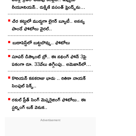
రీయూనియన్.. రుక్మిణి వసంత్ ఫ్రెండ్స్‌ను
చూశారా?
చీర క‌ట్టులో ముద్దుగా లైగ‌ర్ బ్యూటీ.. అన‌న్య
పాండే ఫోటోలు వైర‌ల్..
బుడాపెస్ట్‌లో బుట్టబొమ్మ‌.. ఫోటోలు
సూపర్ డిస్కౌంట్ బ్రో.. ఈ నథింగ్ ఫోన్ 3పై
ఏకంగా రూ. 33వేలు తగ్గింపు.. అమెజాన్‌లో
ఇలా కొన్నారంటే?
కొరియన్‌ కనకరాజు భామ .. రితికా నాయ‌క్
సింపుల్ పిక్స్‌..
ర‌కుల్ ప్రీత్ సింగ్ మెస్మ‌రైజింగ్ ఫోటోలు.. ఈ
స్ట‌న్నింగ్ లుక్ వెనుక‌..