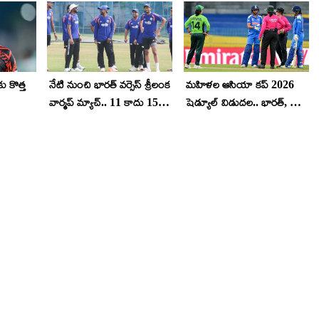
కు కొత్త
నేటి నుంచి భార‌త్ వ‌ర్సెస్ శ్రీలంక
మహిళల ఆసియా కప్ 2026
వార్మ‌ప్ మ్యాచ్‌.. 11 కాదు 15
షెడ్యూల్ విడుద‌ల‌.. భార‌త్, పాక్
మంది బ్యాటింగ్ చేయొచ్చు..
మ్యాచ్ ఎప్పుడంటే?
రూల్స్ చాలా డిఫ‌రెంట్‌