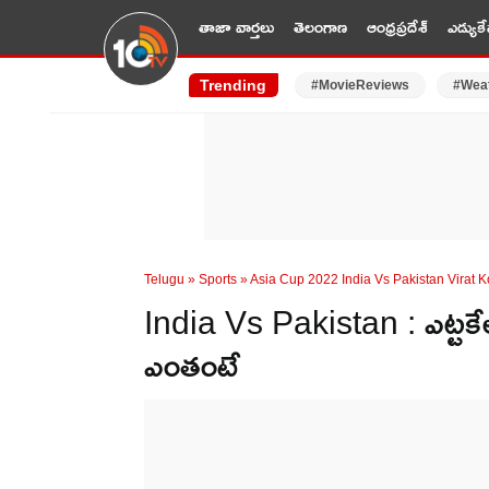
తాజా వార్తలు
తెలంగాణ
ఆంధ్రప్రదేశ్
ఎడ్యుకే
Trending
#MovieReviews
#Wea
Telugu
»
Sports
»
Asia Cup 2022 India Vs Pakistan Virat K
India Vs Pakistan : ఎట్టకేలకు 
ఎంతంటే