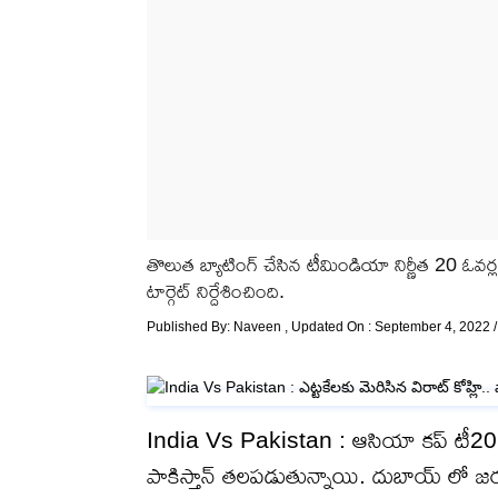
తొలుత బ్యాటింగ్ చేసిన టీమిండియా నిర్ణీత 20 ఓవర్ల
టార్గెట్ నిర్దేశించింది.
Published By:
Naveen
, Updated On : September 4, 2022 
India Vs Pakistan : ఆసియా కప్ టీ20 టో
పాకిస్తాన్ తలపడుతున్నాయి. దుబాయ్ లో జరుగు