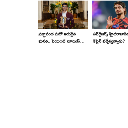
ప్ర‌జ్ఞానంద మ‌రో అరుదైన
స‌న్‌రైజ‌ర్స్ హైద‌రాబాద్‌
ఘ‌న‌త‌.. సెయింట్ లూయిస్
కెప్టెన్ వ‌చ్చేస్తున్నాడు?
ర్యాపిడ్ అండ్ బ్లిట్జ్ టోర్నీ
విజేత‌గా