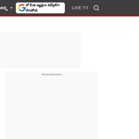
లో మీకు ఇష్టమైన వెబ్‌సైట్‌గా
ిన్ని
LIVE TV
చేసుకోండి