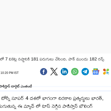
లో 7 వికెట్ల నష్టానికి 181 పరుగులు చేసింది. పాక్ ముందు 182 రన్స్
/ 10:20 PM IST
ర్నీ సూపర్ 4 దశలో భాగంగా చిరకాల ప్రత్యర్థులు భారత్,
తున్న ఈ మ్యాచ్ లో టాస్ నెగ్గిన పాకిస్తాన్ బౌలింగ్