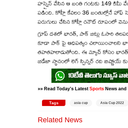
హస్నైన్ వేసిన ఆ బంతి గంటకు 149 కిమీ వే
పడింది. కోహ్లీ కేవలం 36 బంతుల్లోనే హాఫ్ 
పరుగులు చేసిన కోహ్లీ రనౌట్ రూపంలో వెను
గ్రూప్ దశలో భారత్, పాక్ జట్లు ఓసారి తల
కూడా పాక్ పై ఆధిపత్యం చలాయించాలని భా
తహతహలాడుతోంది. ఈ మ్యాచ్ కోసం భారత్ ఇద్ద
జడేజా స్థానంలో లెగ్ స్పిన్నర్ రవి బిష్ణోయ్
»» Read Today's Latest
Sports
News and
Tags
asia cup
Asia Cup 2022
Related News