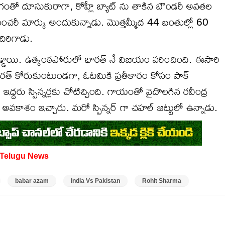
గంతో దూసుకురాగా, కోహ్లీ బ్యాట్ ను తాకిన బౌండరీ అవతల
సెంచరీ మార్కు అందుకున్నాడు. మొత్తమ్మీద 44 బంతుల్లో 60
దిరిగాడు.
పడ్డాయి. ఉత్కంఠపోరులో భారత్ నే విజయం వరించింది. ఈసారి
రత్ కోరుకుంటుండగా, ఓటమికి ప్రతీకారం కోసం పాక్
రు స్పిన్నర్లకు చోటిచ్చింది. గాయంతో వైదొలగిన రవీంద్ర
 కు అవకాశం ఇచ్చారు. మరో స్పిన్నర్ గా చహల్ జట్టులో ఉన్నాడు.
Telugu News
babar azam
India Vs Pakistan
Rohit Sharma