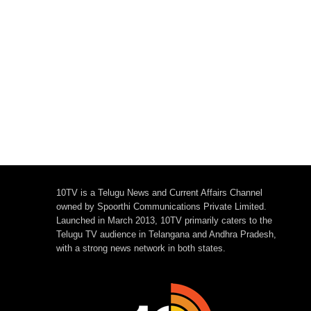
10TV is a Telugu News and Current Affairs Channel
owned by Spoorthi Communications Private Limited.
Launched in March 2013, 10TV primarily caters to the
Telugu TV audience in Telangana and Andhra Pradesh,
with a strong news network in both states.