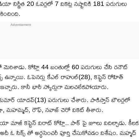
యా నిర్ణీత 20 ఓవర్లలో 7 వికెట్ల నష్టానికి 181 పరుగులు
ేశించింది.
ీతో మెరిశాడు. కోహ్లి 44 బంతుల్లో 60 పరుగులు చేసి రనౌట్
్ ఉన్నాయి. ఓపెనర్లు కేఎల్ రాహుల్(28), కెప్టెన్ రోహిత్
ఇచ్చారు. కానీ భారీ స్కోర్లుగా మలచలేకపోయారు.
ుమార్ యాదవ్(13) పరుగులు చేశారు. పాకిస్తాన్ బౌలర్లలో
షా, మహమ్మద్, రౌఫ్, నవాజ్ చెరో వికెట్ తీశారు.
 మాజీ కెప్టెన్ విరాట్ కోహ్లి.. పాక్ పై జూలు విదిల్చాడు. కీలక
అదీ ఓ సిక్స్ తో అర్ధసెంచరీ పూర్తి చేసుకోవడం విశేషం. మహ్మద్