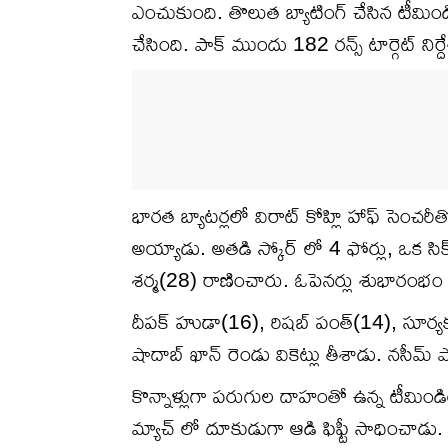
ఎంచుకుంది. తొలుత బ్యాటింగ్ చేసిన టీమిండి
చేసింది. పాక్ ముందు 182 రన్స్ టార్గెట్ నిర్ద
భారత బ్యాటర్లలో విరాట్ కోహ్లి హాఫ్ సెంచర
అయ్యాడు. అతడి స్కోర్ లో 4 ఫోర్లు, ఒక సిక్స
శర్మ(28) రాణించారు. ఓపెనర్లు శుభారంభం 
దీపక్ హుడా(16), రిషబ్ పంత్(14), సూర్యక
షాదాబ్ ఖాన్ రెండు వికెట్లు తీశాడు. నసీమ్ 
కొన్నాళ్లుగా పరుగుల దాహంతో ఉన్న టీమిండియా
మ్యాచ్ లో దూకుడుగా ఆడి ఫిఫ్టీ సాధించాడు. 