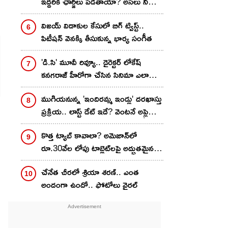
ఇద్దరికీ ఛార్జీలు పడతాయా? అసలు నిజం
ఇదే..!
విజయ్ విడాకుల కేసులో బిగ్ ట్విస్ట్..
పిటీషన్ వెనక్కి తీసుకున్న భార్య సంగీత
'డి.సి' మూవీ రివ్యూ.. డైరెక్టర్ లోకేష్
కనగరాజ్ హీరోగా చేసిన సినిమా ఎలా
ఉందంటే..?
ముగియనున్న 'ఇందిరమ్మ ఇండ్లు' దరఖాస్తు
ప్రక్రియ.. లాస్ట్ డేట్ ఇదే? వెంటనే అప్లై
చేసుకోండి ఇలా!
కొత్త ట్యాబ్ కావాలా? అమెజాన్‌లో
రూ.30వేల లోపు టాబ్లెట్‌లపై అద్భుతమైన
డీల్స్.. మీ ఫేవరెట్ ఇదేనా?
చేనేత చీర‌లో శ్రియా శ‌ర‌ణ్‌.. ఎంత
అందంగా ఉందో.. ఫోటోలు వైర‌ల్