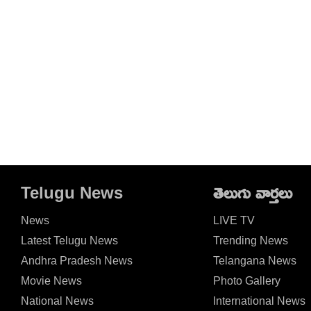
Telugu News
తెలుగు వార్తలు
News
LIVE TV
Latest Telugu News
Trending News
Andhra Pradesh News
Telangana News
Movie News
Photo Gallery
National News
International News