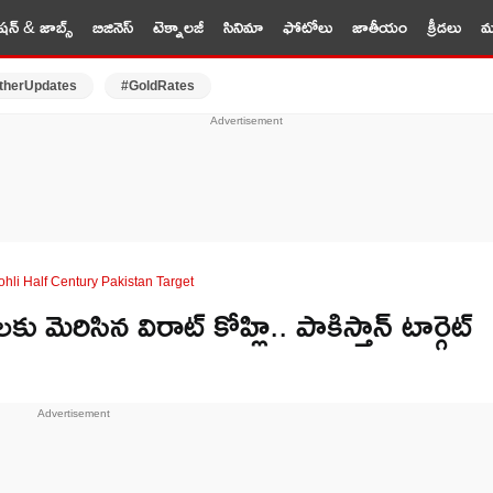
షన్ & జాబ్స్
బిజినెస్
టెక్నాలజీ
సినిమా
ఫోటోలు
జాతీయం
క్రీడలు
మర
therUpdates
#GoldRates
ohli Half Century Pakistan Target
మెరిసిన విరాట్ కోహ్లి.. పాకిస్తాన్ టార్గెట్