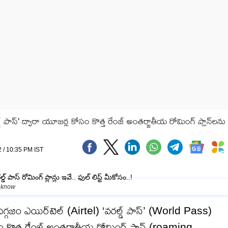
 పాస్' ద్వారా యూజర్ల కోసం కొత్త రేంజ్ అంతర్జాతీయ రోమింగ్ ప్లాన్‌‌లను
 / 10:35 PM IST
o know
ిగ్గజం ఎయిర్‌టెల్ (Airtel) ‘వరల్డ్ పాస్’ (World Pass)
ోసం కొత్త రేంజ్ అంతర్జాతీయ రోమింగ్ ప్లాన్‌ (roaming