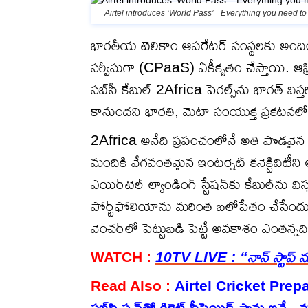
Airtel introduces ‘World Pass’_ Everything you need t
భారతీయ టెలికాం ఆపరేటర్ సంస్థలకు అందిం
సర్వీసుగా (CPaaS) ఏకీకృతం చేస్తాయి. ఆ
సబ్‌సీ కేబుల్ 2Africa పెరల్స్‌ను భారత్ విస
కానుందని భారతి, మెటా సంయుక్త ప్రకటనలో 
2Africa అనేది ప్రపంచంలోనే అతి పొడవైన సబ్
మందికి వేగవంతమైన ఇంటర్నెట్ కనెక్టివిటీని 
ఎయిర్‌టెల్ ల్యాండింగ్ స్టేషన్‌కు కేబుల్‌ను విస
పోర్ట్‌ఫోలియోను మరింత బలోపేతం చేసేందుకు
వెంచర్‌లో పెట్టుబడి పెట్టే అవకాశం ఎంతన్నది
WATCH :
10TV LIVE : “నాన్ స్టాప్ న
Read Also :
Airtel Cricket Prepaid
సబ్‌స్క్రిప్షన్‌‌తో క్రికెట్ ప్రీపెయిడ్ ప్లాన్లు ఇవే..