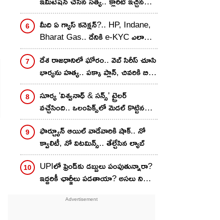
ఇమిటేషన్ చేసిన సత్య.. క్లారిటీ ఇచ్చిన
వరుణ్ తేజ్..
మీది ఏ గ్యాస్ కనెక్షన్?.. HP, Indane,
Bharat Gas.. దేనికి e-KYC ఎలా
చేయాలి? స్టెప్ బై స్టెప్
దేశ రాజధానిలో ఘోరం.. వెబ్ సిరీస్ చూసి
భార్యను హత్య.. పక్కా ప్లాన్, చివరికి బిగ్
ట్విస్ట్
సూర్య 'విశ్వనాధ్ & సన్స్' ట్రైలర్
వచ్చేసింది.. ఒలంపిక్స్‌లో మెడల్ కొట్టిన
హీరో కొడుక్కి ఉన్న సమస్య ఏంటి?
ఫార్చ్యూన్ ఆయిల్ వాడేవారికి షాక్.. నో
క్వాలిటీ, నో విటమిన్స్.. తేల్చేసిన ల్యాబ్
UPIలో ఫ్రెండ్‌కు డబ్బులు పంపుతున్నారా?
ఇద్దరికీ ఛార్జీలు పడతాయా? అసలు నిజం
ఇదే..!