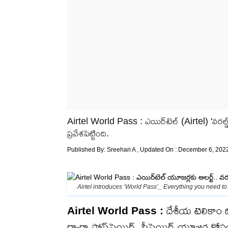
Airtel World Pass : ఎయిర్‌టెల్ (Airtel) 'వరల్డ్
ప్రవేశపెట్టింది.
Published By:
Sreehari A
, Updated On : December 6, 2022
Airtel introduces ‘World Pass’_ Everything you need t
Airtel World Pass :
దేశీయ టెలికాం ద
ద్వారా పోస్ట్‌పెయిడ్, ప్రీపెయిడ్ యూజర్ల క