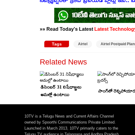
»» Read Today's Latest
Latest
Technolog
Tags
Airtel
Airtel Postpaid Plan
Related News
డిసెంబర్ 31 నిషేధాజ్ఞలు
సాంగ్‌లో రెచ్చిపోయారు 
అమల్లో ఉంటాయి
10TV is a Telugu News and Current Affairs Channel
owned by Spoorthi Communications Private Limited.
Launched in March 2013, 10TV primarily caters to the
Telugu TV audience in Telangana and Andhra Pradesh,