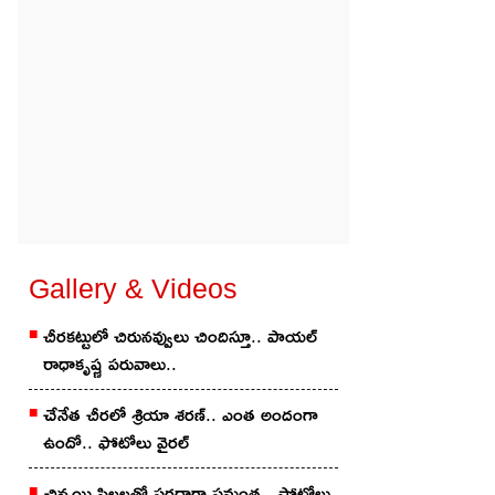
Gallery & Videos
చీరకట్టులో చిరునవ్వులు చిందిస్తూ.. పాయల్
రాధాకృష్ణ పరువాలు..
చేనేత చీర‌లో శ్రియా శ‌ర‌ణ్‌.. ఎంత అందంగా
ఉందో.. ఫోటోలు వైర‌ల్
చిన్మ‌యి పిల్ల‌ల‌తో స‌ర‌దాగా సమంత‌.. ఫోటోలు