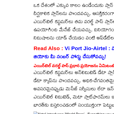
ఒక దేశంలో ఎక్కువ కాలం ఉండేందుకు ప్లాన్
దీర్ఘకాలిక ప్లాన్‌లను పొందవచ్చు. ఆసక్తికరంగా
ఎయిర్‌టెల్ కస్టమర్‌లు తమ వరల్డ్ పాస్ ప్ల
ఉపయోగించి మేనేజ్ చేయవచ్చు. వినియోగం, 
నిమిషాలను యాడ్ చేయడం వంటి అప్‌డేట్‌ల
Read Also :
Vi Port Jio-Airtel : వ
జియోకు మీ నంబర్ పోర్టు చేసుకోవచ్చు!
ఎయిర్‌టెల్ వరల్డ్ పాస్ ప్రధాన ప్రయోజనం ఏమిటంటే
ఎయిర్‌టెల్ కస్టమర్‌లు అన్‌లిమిటెడ్ డేటా ప్
డేటా క్యాప్‌ను పొందవచ్చు. అధిక-వేగవంతమై
అవసరమైనప్పుడు మెసేజ్ సర్వీసులు లేదా ఇన్‌
ఎయిర్‌టెల్ లిమిటెడ్, మెటా ప్లాట్‌ఫారమ్‌లు ఇం
భారత్‌కు విస్తరించడంలో సంయుక్తంగా పెట్టుబ