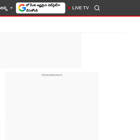
లో మీకు ఇష్టమైన వెబ్‌సైట్‌గా
ిన్ని
LIVE TV
చేసుకోండి