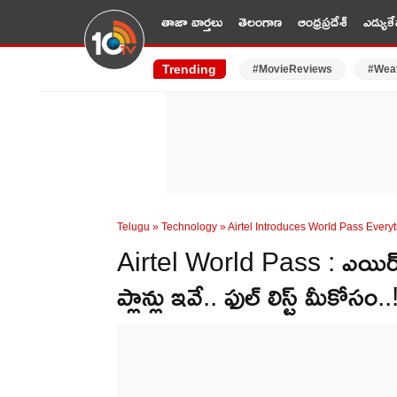
తాజా వార్తలు
తెలంగాణ
ఆంధ్రప్రదేశ్
ఎడ్యుకే
Trending
#MovieReviews
#Wea
Telugu
»
Technology
»
Airtel Introduces World Pass Ever
Airtel World Pass : ఎయిర్‌టె
ప్లాన్లు ఇవే.. ఫుల్ లిస్ట్ మీకోసం..