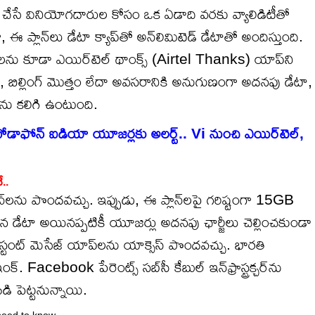
 చేసే వినియోగదారుల కోసం ఒక ఏడాది వరకు వ్యాలిడిటీతో
, ఈ ప్లాన్‌లు డేటా క్యాప్‌తో అన్‌లిమిటెడ్ డేటాతో అందిస్తుంది.
ాన్‌లను కూడా ఎయిర్‌టెల్ థాంక్స్ (Airtel Thanks) యాప్‌ని
బిల్లింగ్ మొత్తం లేదా అవసరానికి అనుగుణంగా అదనపు డేటా,
ను కలిగి ఉంటుంది.
ోడాఫోన్ ఐడియా యూజర్లకు అలర్ట్.. Vi నుంచి ఎయిర్‌టెల్,
..
లాన్‌లను పొందవచ్చు. ఇప్పుడు, ఈ ప్లాన్‌లపై గరిష్టంగా 15GB
న డేటా అయినప్పటికీ యూజర్లు అదనపు ఛార్జీలు చెల్లించకుండా
స్టంట్ మెసేజ్ యాప్‌లను యాక్సెస్ పొందవచ్చు. భారతి
క్. Facebook పేరెంట్స్ సబ్‌సీ కేబుల్ ఇన్‌ఫ్రాస్ట్రక్చర్‌ను
డి పెట్టనున్నాయి.