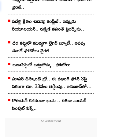
వైర‌ల్..
ప‌దేళ్ల క్రితం చ‌దువు కంప్లీట్.. ఇప్పుడు
రీయూనియన్.. రుక్మిణి వసంత్ ఫ్రెండ్స్‌ను
చూశారా?
చీర క‌ట్టులో ముద్దుగా లైగ‌ర్ బ్యూటీ.. అన‌న్య
పాండే ఫోటోలు వైర‌ల్..
బుడాపెస్ట్‌లో బుట్టబొమ్మ‌.. ఫోటోలు
సూపర్ డిస్కౌంట్ బ్రో.. ఈ నథింగ్ ఫోన్ 3పై
ఏకంగా రూ. 33వేలు తగ్గింపు.. అమెజాన్‌లో
ఇలా కొన్నారంటే?
కొరియన్‌ కనకరాజు భామ .. రితికా నాయ‌క్
సింపుల్ పిక్స్‌..