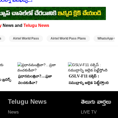
y
News and
Telugu News
s
Airtel World Pass
Airtel World Pass Plans
WhatsApp Cal
ప్రధానమంత్రివా?…ప్రజా
GSLV-F11 సక్సెస్ :
బ్రదర్స్
వంచకుడివా?
సముద్రాన్ని జల్లెడ పెట్టేస్తోంది
Telugu News
తెలుగు వార్తలు
News
LIVE TV