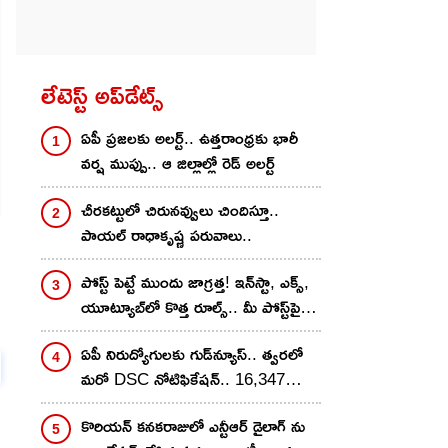
లేటెస్ట్ అప్‌డేట్స్
ఏపీ ప్రజలకు అలర్ట్.. ఉత్తరాంధ్రకు భారీ
వర్ష ముప్పు.. ఆ జిల్లాల్లో రెడ్ అలర్ట్
చీరకట్టులో చిరునవ్వులు చిందిస్తూ..
పాయల్ రాధాకృష్ణ పరువాలు..
పోస్ట్ పెట్టే ముందు జాగ్రత్త! ఇన్‌స్టా, ఎక్స్,
యూట్యూబ్‌లో కొత్త రూల్స్.. మీ పోస్ట్‌పై 2
గంటల్లోనే యాక్షన్?
ఏపీ నిరుద్యోగులకు గుడ్‌న్యూస్.. త్వరలో
మరో DSC నోటిఫికేషన్.. 16,347
పోస్టుల భర్తీ
కొరియన్ కనకరాజులో ఎన్టీఆర్ డైలాగ్ ను