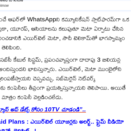
o know
చే ఆఫర్‌లో WhatsAppని కమ్యూనికేషన్ ప్లాట్‌ఫారమ్‌గా ఒక
ఫ్రికా, యూరప్, ఆసియాలను కలుపుతూ మెటా ఏర్పాటు చేసిన
్తరించడానికి ఎయిర్‌టెల్ మెటా, సౌదీ టెలికామ్‌తో భాగస్వామ్యం
తెలిపింది.
‌సీ కేబుల్ సిస్టమ్, ప్రపంచవ్యాప్తంగా దాదాపు 3 బిలియన్ల
అందిస్తుందని భావిస్తున్నారు. ఎయిర్‌టెల్, మెటా ముంబైలోని
్తరింపజేస్తాయని చెప్పవచ్చు. సబ్‌మెరైన్ నెట్‌వర్క్
 కంపెనీలు తీవ్రంగా ప్రయత్నిస్తున్నాయని తెలిపాయి. అయితే
 మాత్రం కంపెనీ వెల్లడించలేదు.
్యూస్ అప్ డేట్స్ కోసం 10TV చూడండి”..
 Plans : ఎయిర్‌టెల్ యూజర్లకు అలర్ట్.. ప్రైమ్ వీడియో
 మరెన్నో బెనిఫిట్స్..!