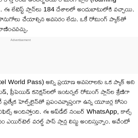
ం.. ఈ లేటెస్ట్ ప్లాన్‌లు 184 దేశాలలో అందుబాటులోకి వచ్చాయి.
 కొనుగోలు చేయాల్సిన అవసరం లేదు. ఒకే రోమింగ్ ప్యాక్‌తో
యాణించవచ్చు.
 (Airtel World Pass) అన్ని ప్రయాణ అవసరాలకు ఒక ప్యాక్ అని
, ప్రీపెయిడ్ కనెక్షన్‌లలో ఇంటర్నల్ రోమింగ్ ప్లాన్‌ల శ్రేణిగా
రత్యేక హెల్ప్‌లైన్‌తో ప్రపంచవ్యాప్తంగా ఉన్న యూజర్ల కోసం
బెనిఫిట్స్ అందిస్తోంది. ఈ అప్‌డేట్ నంబర్ WhatsApp, కాల్స్
ిర్‌టెల్ వరల్డ్ పాస్ ప్లాన్ల లిస్టు అందిస్తున్నాం. అవేంటో