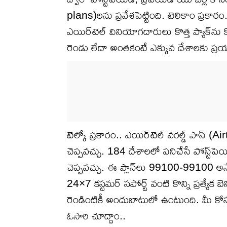
plans)లను ప్రవేశపెట్టింది. టెలికాం ప్రకార
ఎయిర్‌టెల్ వినియోగదారులు కొత్త ప్యాక్‌ను
రెండు లేదా అంతకంటే ఎక్కువ దేశాలకు ప్ర
టెల్కో ప్రకారం.. ఎయిర్‌టెల్ వరల్డ్ పాస్
చెప్పవచ్చు. 184 దేశాలలో పనిచేసే పోస్ట్‌పెయిడ్
చెప్పవచ్చు. ఈ ప్లాన్‌లు 99100-99100 అనే ప్
24×7 కస్టమర్ సపోర్ట్ వంటి కొన్ని ప్రత్యేక 
రెండింటికీ అందుబాటులో ఉంటుంది. మీ కోసం ఎయ
ఓసారి చూద్దాం..