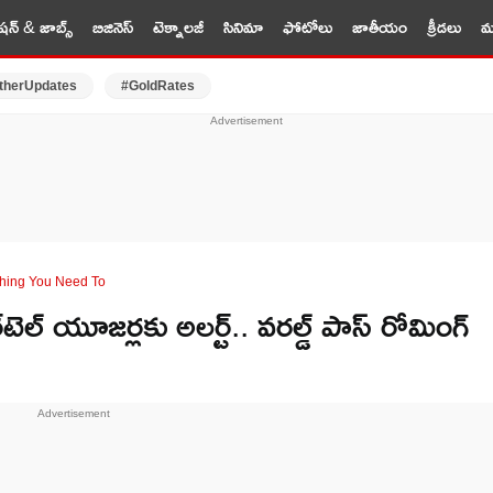
షన్ & జాబ్స్
బిజినెస్
టెక్నాలజీ
సినిమా
ఫోటోలు
జాతీయం
క్రీడలు
మర
therUpdates
#GoldRates
ything You Need To
ల్ యూజర్లకు అలర్ట్.. వరల్డ్ పాస్ రోమింగ్
!