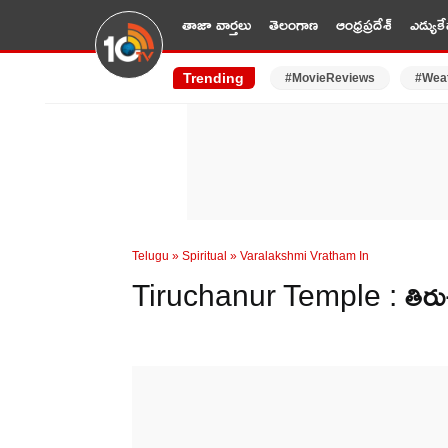
తాజా వార్తలు
తెలంగాణ
ఆంధ్రప్రదేశ్
ఎడ్యుకే
Trending
#MovieReviews
#Wea
Telugu
»
Spiritual
»
Varalakshmi Vratham In
Tiruchanur Temple : తిరుచా