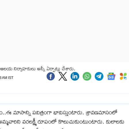
ఆలయ నిర్వాహకులు అన్నీ ఏర్పాట్లు చేశారు.
33 AM IST
..ఈ మాసాన్ని పవిత్రంగా భావిస్తుంటారు. శ్రావణమాసంలో
 అమ్మవారిని వరలక్ష్మీ రూపంలో కొలుచుకుంటుంటారు. కులాలకు