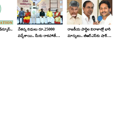
‌న్యూస్..
నేతన్న నిధులు రూ.25000
రాజకీయ పార్టీల విరాళాల్లో భారీ
వచ్చేశాయి.. మీకు రాకపోతే
మార్పులు.. బీఆర్ఎస్‌కు షాక్,
 పోస్టుల
ఇలా చేయండి..
వైసీపీకి పెరిగిన విరాళాలు..
టీడీపీకి తగ్గిన నిధులు..