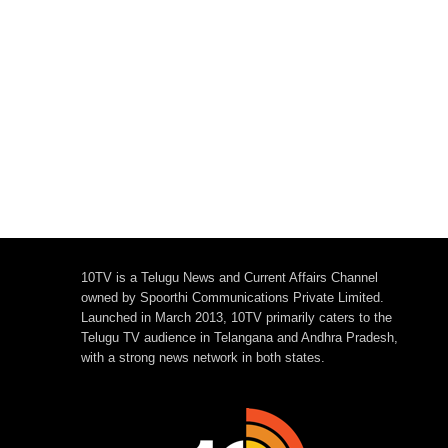
10TV is a Telugu News and Current Affairs Channel
owned by Spoorthi Communications Private Limited.
Launched in March 2013, 10TV primarily caters to the
Telugu TV audience in Telangana and Andhra Pradesh,
with a strong news network in both states.