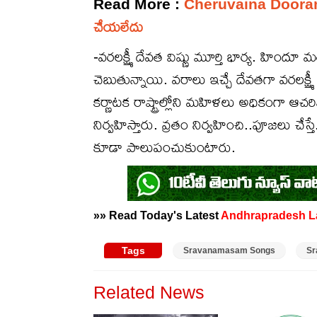
Read More :
Cheruvaina Dooramaina: 
చేయలేదు
-వరలక్ష్మీ దేవత విష్ణు మూర్తి భార్య. హిం
చెబుతున్నాయి. వరాలు ఇచ్చే దేవతగా వరలక్ష్మీ దే
కర్ణాటక రాష్ట్రాల్లోని మహిళలు అధికంగా ఆచ
నిర్వహిస్తారు. వ్రతం నిర్వహించి..పూజలు చే
కూడా పాలుపంచుకుంటారు.
»» Read Today's Latest
Andhrapradesh
L
Tags
Sravanamasam Songs
Sr
Related News