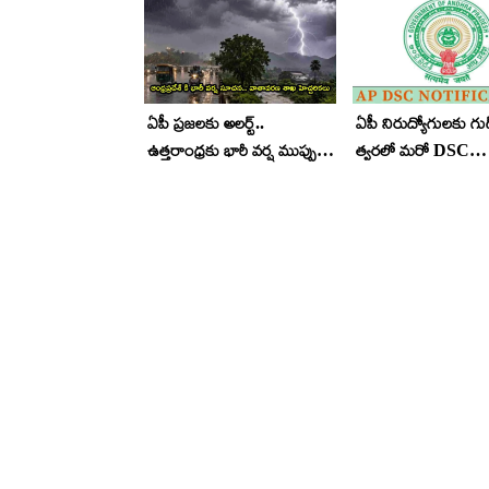
ఏపీ ప్రజలకు అలర్ట్..
ఏపీ నిరుద్యోగులకు గుడ్
ఉత్తరాంధ్రకు భారీ వర్ష ముప్పు..
త్వరలో మరో DSC
ఆ జిల్లాల్లో రెడ్ అలర్ట్
నోటిఫికేషన్.. 16,347
భర్తీ