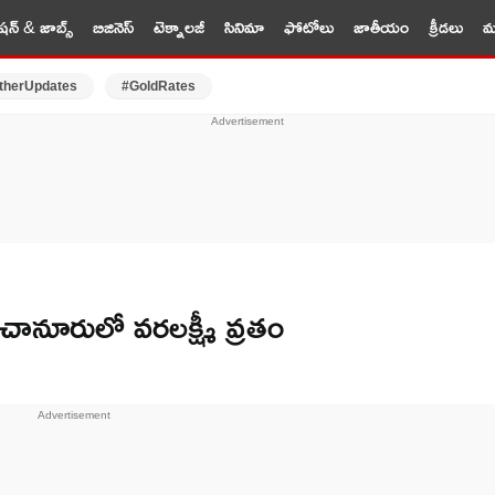
షన్ & జాబ్స్
బిజినెస్
టెక్నాలజీ
సినిమా
ఫోటోలు
జాతీయం
క్రీడలు
మర
therUpdates
#GoldRates
నూరులో వరలక్ష్మీ వ్రతం