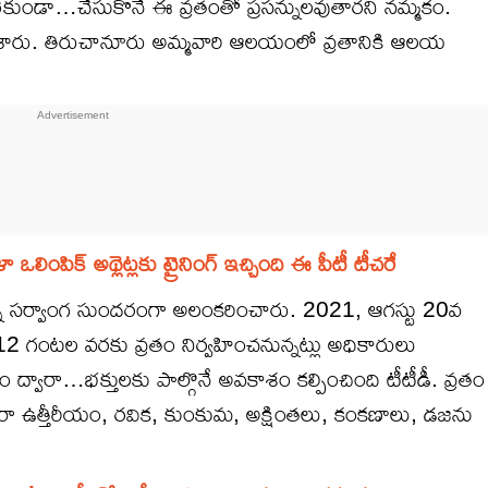
డా…చేసుకొనే ఈ వ్రతంతో ప్రసన్నులవుతారని నమ్మకం.
్లు చేశారు. తిరుచానూరు అమ్మవారి ఆలయంలో వ్రతానికి ఆలయ
ంపిక్ అథ్లెట్లకు ట్రైనింగ్ ఇచ్చింది ఈ పీటీ టీచరే
న్ని సర్వాంగ సుందరంగా అలంకరించారు. 2021, ఆగస్టు 20వ
 గంటల వరకు వ్రతం నిర్వహించనున్నట్లు అధికారులు
 ద్వారా…భక్తులకు పాల్గొనే అవకాశం కల్పించింది టీటీడీ. వ్రతం
్వారా ఉత్తీరీయం, రవిక, కుంకుమ, అక్షింతలు, కంకణాలు, డజను