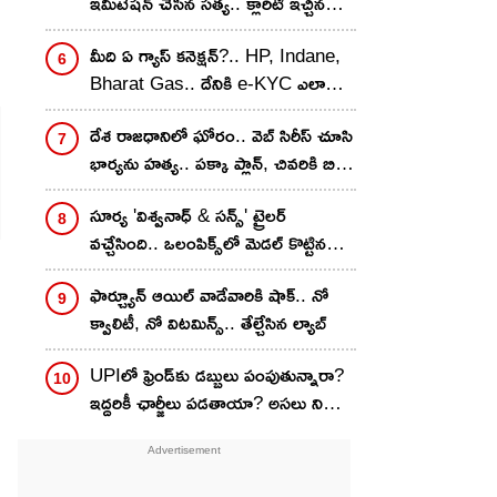
ఇమిటేషన్ చేసిన సత్య.. క్లారిటీ ఇచ్చిన
వరుణ్ తేజ్..
మీది ఏ గ్యాస్ కనెక్షన్?.. HP, Indane,
Bharat Gas.. దేనికి e-KYC ఎలా
చేయాలి? స్టెప్ బై స్టెప్
దేశ రాజధానిలో ఘోరం.. వెబ్ సిరీస్ చూసి
భార్యను హత్య.. పక్కా ప్లాన్, చివరికి బిగ్
ట్విస్ట్
సూర్య 'విశ్వనాధ్ & సన్స్' ట్రైలర్
వచ్చేసింది.. ఒలంపిక్స్‌లో మెడల్ కొట్టిన
హీరో కొడుక్కి ఉన్న సమస్య ఏంటి?
ఫార్చ్యూన్ ఆయిల్ వాడేవారికి షాక్.. నో
క్వాలిటీ, నో విటమిన్స్.. తేల్చేసిన ల్యాబ్
UPIలో ఫ్రెండ్‌కు డబ్బులు పంపుతున్నారా?
ఇద్దరికీ ఛార్జీలు పడతాయా? అసలు నిజం
ఇదే..!