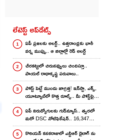
లేటెస్ట్ అప్‌డేట్స్
ఏపీ ప్రజలకు అలర్ట్.. ఉత్తరాంధ్రకు భారీ
వర్ష ముప్పు.. ఆ జిల్లాల్లో రెడ్ అలర్ట్
చీరకట్టులో చిరునవ్వులు చిందిస్తూ..
పాయల్ రాధాకృష్ణ పరువాలు..
పోస్ట్ పెట్టే ముందు జాగ్రత్త! ఇన్‌స్టా, ఎక్స్,
యూట్యూబ్‌లో కొత్త రూల్స్.. మీ పోస్ట్‌పై 2
గంటల్లోనే యాక్షన్?
ఏపీ నిరుద్యోగులకు గుడ్‌న్యూస్.. త్వరలో
మరో DSC నోటిఫికేషన్.. 16,347
పోస్టుల భర్తీ
కొరియన్ కనకరాజులో ఎన్టీఆర్ డైలాగ్ ను