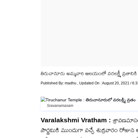
తిరుచానూరు అమ్మవారి ఆలయంలో వరలక్ష్మీ వ్రతానికి 
Published By:
madhu
, Updated On : August 20, 2021 / 6:
Sravanamasam
Varalakshmi Vratham :
శ్రావణమాసం
పౌర్ణమికి ముందుగా వచ్చే శుక్రవారం రోజున