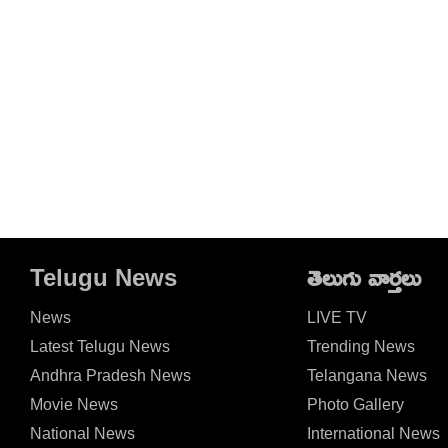
Telugu News
తెలుగు వార్తలు
News
LIVE TV
Latest Telugu News
Trending News
Andhra Pradesh News
Telangana News
Movie News
Photo Gallery
National News
International News