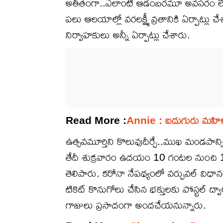
అతీతంగా..ఎలాంటి ఆడంబరమూ అవసరం లేకుం
పలు ఆలయాల్లో వరలక్ష్మీ వ్రతానికి ఏర్పాట
నిర్వాహకులు అన్నీ ఏర్పాట్లు చేశారు.
Read More :
Annie : ఐదుగురు మహిళా ఒలి
ఉత్సవమూర్తిని కొలువుదీర్చే..ముఖ మండపా
తేదీ శుక్రవారం ఉదయం 10 గంటల నుంచి 12
తెలిపారు. కరోనా నేపథ్యంలో వర్చువల్ విధానం
టికెట్ కొనుగోలు చేసిన భక్తులకు పోస్టల్ ద
గాజులు ప్రసాదంగా అందచేయనున్నారు.