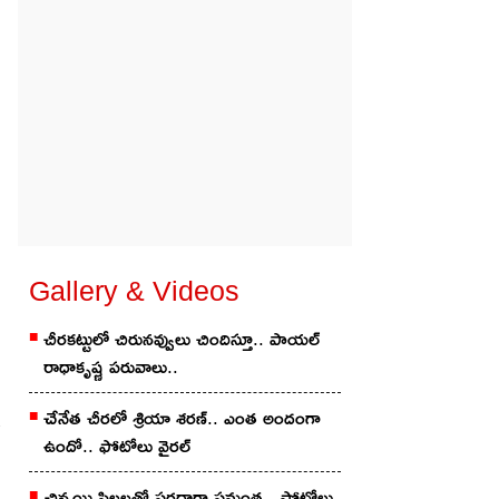
Gallery & Videos
చీరకట్టులో చిరునవ్వులు చిందిస్తూ.. పాయల్
రాధాకృష్ణ పరువాలు..
Varalaxmi
చేనేత చీర‌లో శ్రియా శ‌ర‌ణ్‌.. ఎంత అందంగా
ఉందో.. ఫోటోలు వైర‌ల్
చిన్మ‌యి పిల్ల‌ల‌తో స‌ర‌దాగా సమంత‌.. ఫోటోలు