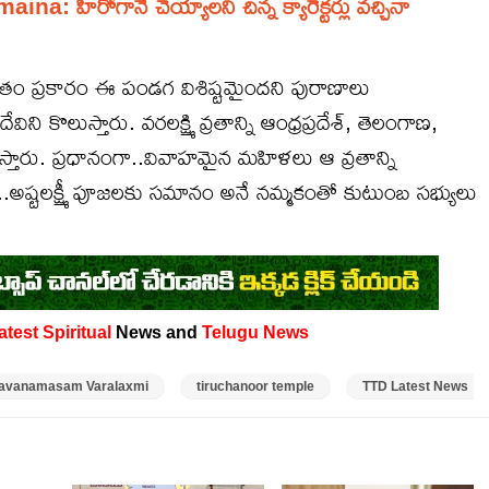
హీరోగానే చెయ్యాలని చిన్న క్యారెక్టర్లు వచ్చినా
దూ మతం ప్రకారం ఈ పండగ విశిష్టమైందని పురాణాలు
విని కొలుస్తారు. వరలక్ష్మి వ్రతాన్ని ఆంధ్రప్రదేశ్, తెలంగాణ,
రిస్తారు. ప్రధానంగా..వివాహమైన మహిళలు ఆ వ్రతాన్ని
స్తే..అష్టలక్ష్మీ పూజలకు సమానం అనే నమ్మకంతో కుటుంబ సభ్యులు
atest
Spiritual
News and
Telugu News
avanamasam Varalaxmi
tiruchanoor temple
TTD Latest News