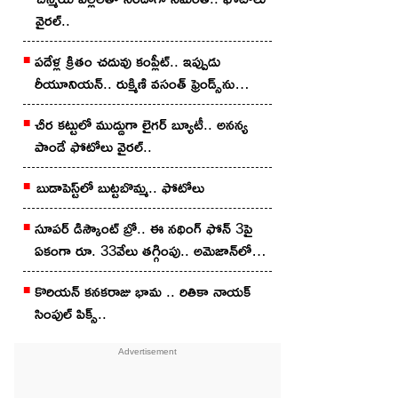
వైర‌ల్..
ప‌దేళ్ల క్రితం చ‌దువు కంప్లీట్.. ఇప్పుడు
రీయూనియన్.. రుక్మిణి వసంత్ ఫ్రెండ్స్‌ను
చూశారా?
చీర క‌ట్టులో ముద్దుగా లైగ‌ర్ బ్యూటీ.. అన‌న్య
పాండే ఫోటోలు వైర‌ల్..
బుడాపెస్ట్‌లో బుట్టబొమ్మ‌.. ఫోటోలు
సూపర్ డిస్కౌంట్ బ్రో.. ఈ నథింగ్ ఫోన్ 3పై
ఏకంగా రూ. 33వేలు తగ్గింపు.. అమెజాన్‌లో
ఇలా కొన్నారంటే?
కొరియన్‌ కనకరాజు భామ .. రితికా నాయ‌క్
సింపుల్ పిక్స్‌..