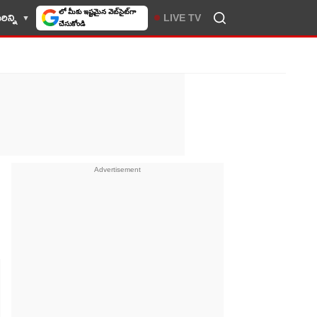
లో మీకు ఇష్టమైన వెబ్‌సైట్‌గా
ిన్ని
LIVE TV
చేసుకోండి