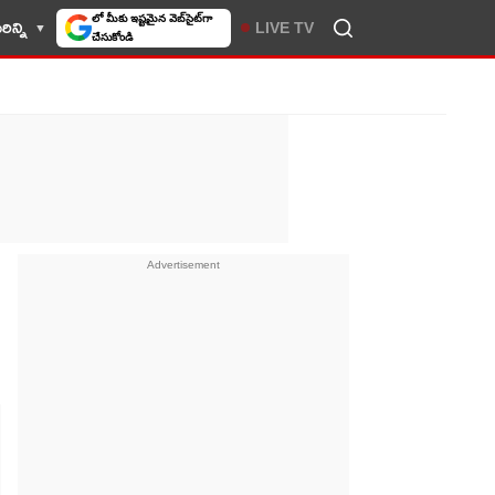
ిన్ని
LIVE TV
10TV సెలెక్ట్ చేసుకోండి