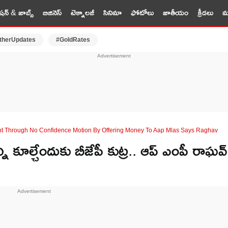
షన్ & జాబ్స్
బిజినెస్
టెక్నాలజీ
సినిమా
ఫోటోలు
జాతీయం
క్రీడలు
మర
therUpdates
#GoldRates
nt Through No Confidence Motion By Offering Money To Aap Mlas Says Raghav
 కూల్చేందుకు బీజేపీ కుట్ర.. ఆప్ ఎంపీ రాఘవ్