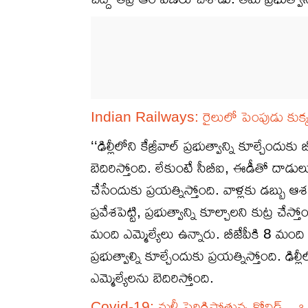
Indian Railways: రైలులో పెంపుడు కుక్కత
‘‘ఢిల్లీలోని కేజ్రీవాల్ ప్రభుత్వాన్ని కూల్చేందుకు
బెదిరిస్తోంది. లేకుంటే సీబీఐ, ఈడీతో దాడులు 
చేసేందుకు ప్రయత్నిస్తోంది. వాళ్లకు డబ్బు ఆ
ప్రవేశపెట్టి, ప్రభుత్వాన్ని కూల్చాలని కుట్ర చేస్
మంది ఎమ్మెల్యేలు ఉన్నారు. బీజేపీకి 8 మంది ఎ
ప్రభుత్వాల్ని కూల్చేందుకు ప్రయత్నిస్తోంది. 
ఎమ్మెల్యేలను బెదిరిస్తోంది.
Covid-19: మళ్లీ పెరిగిపోతున్న కోవిడ్ .. ఒక