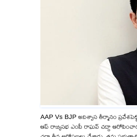
AAP Vs BJP అవిశ్వాస తీర్మానం ప్రవేశపెట్టి ఢి
ఆప్ రాజ్యసభ ఎంపీ రాఘవ్ చద్దా ఆరోపించార
చద్దా తీవ్ర ఆరోపణలు చేశాడు. తమ ప్రభుత్వాన్న