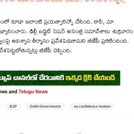
తంలో కూడా ఇలాంటి ప్రయత్నాలెన్నో చేసింది. కానీ, మా
ఖ్యానించారు. ఢిల్లీ బడ్జెట్ సెషన్ అసెంబ్లీ సమావేశాలు శుక్రవారం
పై అవిశ్వాస తీర్మానం ప్రవేశపెడతామని బీజేపీ ప్రకటించింది.
ేశపెట్టబోతున్నట్లు బీజేపీ చెప్పింది.
ews and
Telugu News
BJP
Delhi Government
no confidence motion