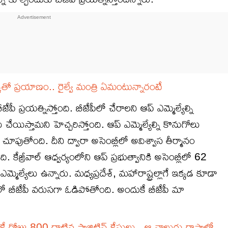
ో ప్రయాణం.. రైల్వే మంత్రి ఏమంటున్నారంటే
 బీజేపీ ప్రయత్నిస్తోంది. బీజేపీలో చేరాలని ఆప్ ఎమ్మెల్యేల్ని
చేయిస్తామని హెచ్చరిస్తోంది. ఆప్ ఎమ్మెల్యేల్ని కొనుగోలు
శ చూపుతోంది. దీని ద్వారా అసెంబ్లీలో అవిశ్వాస తీర్మానం
తోంది. కేజ్రీవాల్ ఆధ్వర్యంలోని ఆప్ ప్రభుత్వానికి అసెంబ్లీలో 62
మ్మెల్యేలు ఉన్నారు. మధ్యప్రదేశ్, మహారాష్ట్రల్లాగే ఇక్కడ కూడా
ఢిల్లీలో బీజేపీ వరుసగా ఓడిపోతోంది. అందుకే బీజేపీ మా
ే రోజు 800 దాటిన పాజిటివ్ కేసులు.. ఆ నాలుగు రాష్ట్రాల్లో