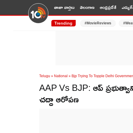
తాజా వార్తలు
తెలంగాణ
ఆంధ్రప్రదేశ్
ఎడ్యుకే
Trending
#MovieReviews
#Wea
Telugu
»
National
»
Bjp Trying To Topple Delhi Governme
AAP Vs BJP: ఆప్ ప్రభుత్వాన్ని
చద్దా ఆరోపణ