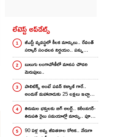
లేటెస్ట్ అప్‌డేట్స్
జీఎస్టీ వ్యవస్థలో కీలక మార్పులు.. రేవంత్
సర్కార్ సంచలన నిర్ణయం.. పన్ను
ఎగవేతదారులకు చెక్
బులుగు లంగావోణీలో మానస చౌదరి
మెరుపులు..
పాలిటిక్స్ అంటే పవన్ కళ్యాణ్ గారే..
అందుకే మహానాడుకు 25 లక్షలు ఇచ్చాను..
నాగవంశీ కామెంట్స్..
తిరుమల భక్తులకు బిగ్ అలర్ట్.. కరీంనగర్-
తిరుపతి రైలు సమయాల్లో మార్పు.. పూర్తి
డీటెయిల్స్ ఇవే
90 ఏళ్ల అవ్వ జీవితకాల కోరిక.. నేరుగా